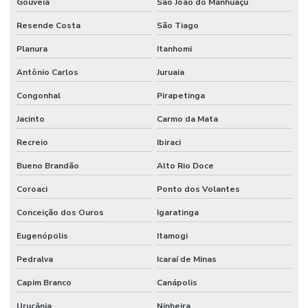
Gouveia
São João do Manhuaçu
Resende Costa
São Tiago
Planura
Itanhomi
Antônio Carlos
Juruaia
Congonhal
Pirapetinga
Jacinto
Carmo da Mata
Recreio
Ibiraci
Bueno Brandão
Alto Rio Doce
Coroaci
Ponto dos Volantes
Conceição dos Ouros
Igaratinga
Eugenópolis
Itamogi
Pedralva
Icaraí de Minas
Capim Branco
Canápolis
Urucânia
Ninheira