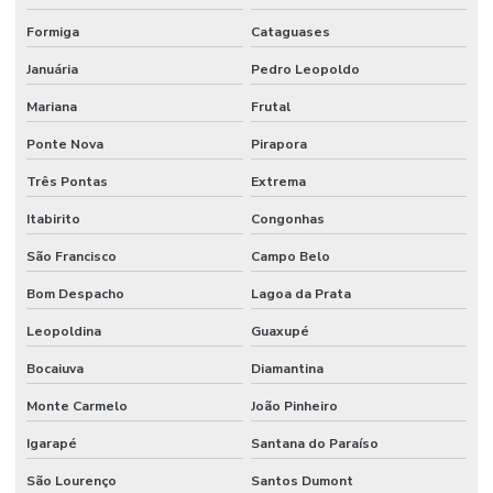
Formiga
Cataguases
Januária
Pedro Leopoldo
Mariana
Frutal
Ponte Nova
Pirapora
Três Pontas
Extrema
Itabirito
Congonhas
São Francisco
Campo Belo
Bom Despacho
Lagoa da Prata
Leopoldina
Guaxupé
Bocaiuva
Diamantina
Monte Carmelo
João Pinheiro
Igarapé
Santana do Paraíso
São Lourenço
Santos Dumont