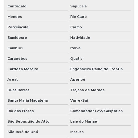
Cantagalo
Sapucaia
Mendes
Rio Claro
Porciúncula
Carmo
Sumidouro
Natividade
Cambuci
Italva
Carapebus
Quatis
Cardoso Moreira
Engenheiro Paulo de Frontin
Areal
Aperibé
Duas Barras
Trajano de Moraes
Santa Maria Madalena
Varre-Sai
Rio das Flores
Comendador Levy Gasparian
São Sebastião do Alto
Laje do Muriaé
São José de Ubá
Macuco