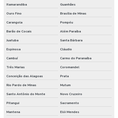
Itamarandiba
Guanhães
Ouro Fino
Brasília de Minas
Carangola
Pompéu
Barão de Cocais
Além Paraíba
Juatuba
Santa Bárbara
Espinosa
Cláudio
Cambuí
Carmo do Paranaíba
Três Marias
Coromandel
Conceição das Alagoas
Prata
Rio Pardo de Minas
Mutum
Santo Antônio do Monte
Novo Cruzeiro
Pitangui
Sacramento
Mantena
Elói Mendes