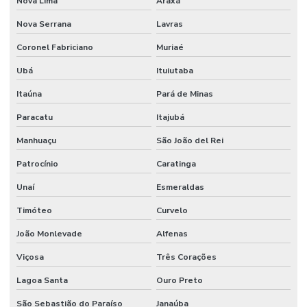
Nova Lima
Araxá
Nova Serrana
Lavras
Coronel Fabriciano
Muriaé
Ubá
Ituiutaba
Itaúna
Pará de Minas
Paracatu
Itajubá
Manhuaçu
São João del Rei
Patrocínio
Caratinga
Unaí
Esmeraldas
Timóteo
Curvelo
João Monlevade
Alfenas
Viçosa
Três Corações
Lagoa Santa
Ouro Preto
São Sebastião do Paraíso
Janaúba