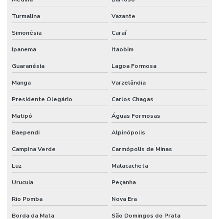
Turmalina
Vazante
Simonésia
Caraí
Ipanema
Itaobim
Guaranésia
Lagoa Formosa
Manga
Varzelândia
Presidente Olegário
Carlos Chagas
Matipó
Águas Formosas
Baependi
Alpinópolis
Campina Verde
Carmópolis de Minas
Luz
Malacacheta
Urucuia
Peçanha
Rio Pomba
Nova Era
Borda da Mata
São Domingos do Prata