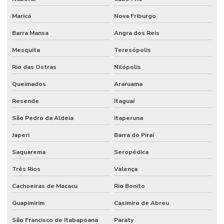
Maricá
Nova Friburgo
Barra Mansa
Angra dos Reis
Mesquita
Teresópolis
Rio das Ostras
Nilópolis
Queimados
Araruama
Resende
Itaguaí
São Pedro da Aldeia
Itaperuna
Japeri
Barra do Piraí
Saquarema
Seropédica
Três Rios
Valença
Cachoeiras de Macacu
Rio Bonito
Guapimirim
Casimiro de Abreu
São Francisco de Itabapoana
Paraty