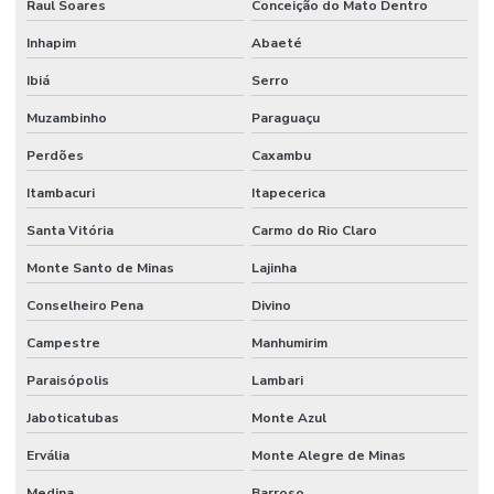
Raul Soares
Conceição do Mato Dentro
Inhapim
Abaeté
Ibiá
Serro
Muzambinho
Paraguaçu
Perdões
Caxambu
Itambacuri
Itapecerica
Santa Vitória
Carmo do Rio Claro
Monte Santo de Minas
Lajinha
Conselheiro Pena
Divino
Campestre
Manhumirim
Paraisópolis
Lambari
Jaboticatubas
Monte Azul
Ervália
Monte Alegre de Minas
Medina
Barroso