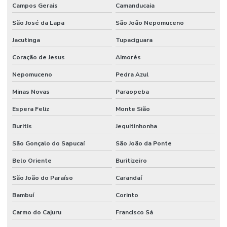
Campos Gerais
Camanducaia
São José da Lapa
São João Nepomuceno
Jacutinga
Tupaciguara
Coração de Jesus
Aimorés
Nepomuceno
Pedra Azul
Minas Novas
Paraopeba
Espera Feliz
Monte Sião
Buritis
Jequitinhonha
São Gonçalo do Sapucaí
São João da Ponte
Belo Oriente
Buritizeiro
São João do Paraíso
Carandaí
Bambuí
Corinto
Carmo do Cajuru
Francisco Sá