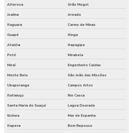
Alterosa
Grão Mogol
Joaíma
Areado
Itaguara
Carmo de Minas
Guapé
Itinga
Ataléia
Itapagipe
Poté
Mirabela
Miraí
Engenheiro Caldas
Monte Belo
São João das Missões
Ubaporanga
Campos Altos
Itatiaiuçu
Rio Casca
Santa Maria do Suaçuí
Lagoa Dourada
Ilicínea
Mar de Espanha
Itapeva
Bom Repouso