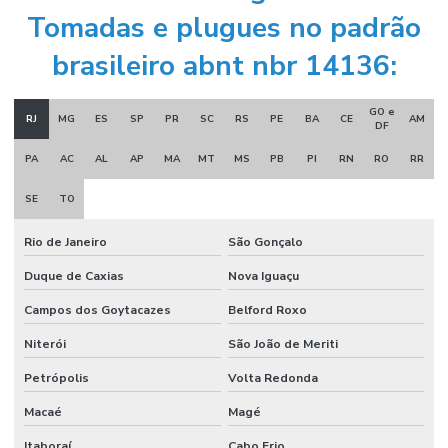
Tomadas e plugues no padrão
brasileiro abnt nbr 14136:
GO e
RJ
MG
ES
SP
PR
SC
RS
PE
BA
CE
AM
DF
PA
AC
AL
AP
MA
MT
MS
PB
PI
RN
RO
RR
SE
TO
Rio de Janeiro
São Gonçalo
Duque de Caxias
Nova Iguaçu
Campos dos Goytacazes
Belford Roxo
Niterói
São João de Meriti
Petrópolis
Volta Redonda
Macaé
Magé
Itaboraí
Cabo Frio