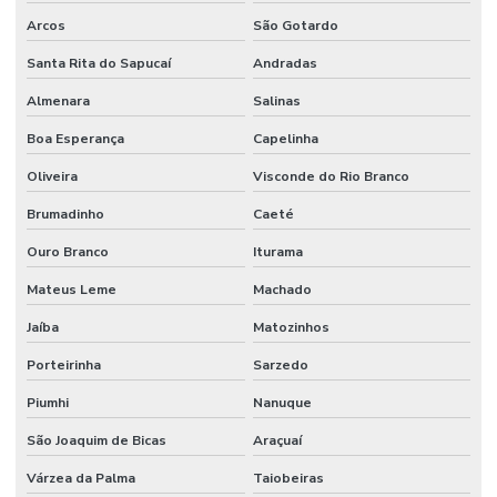
Arcos
São Gotardo
Santa Rita do Sapucaí
Andradas
Almenara
Salinas
Boa Esperança
Capelinha
Oliveira
Visconde do Rio Branco
Brumadinho
Caeté
Ouro Branco
Iturama
Mateus Leme
Machado
Jaíba
Matozinhos
Porteirinha
Sarzedo
Piumhi
Nanuque
São Joaquim de Bicas
Araçuaí
Várzea da Palma
Taiobeiras