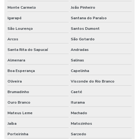
Monte Carmelo
João Pinheiro
Igarapé
Santana do Paraíso
São Lourenço
Santos Dumont
Arcos
São Gotardo
Santa Rita do Sapucaí
Andradas
Almenara
Salinas
Boa Esperança
Capelinha
Oliveira
Visconde do Rio Branco
Brumadinho
Caeté
Ouro Branco
Iturama
Mateus Leme
Machado
Jaíba
Matozinhos
Porteirinha
Sarzedo