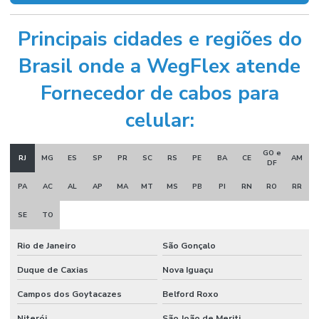
Principais cidades e regiões do
Brasil onde a WegFlex atende
Fornecedor de cabos para
celular:
GO e
RJ
MG
ES
SP
PR
SC
RS
PE
BA
CE
AM
DF
PA
AC
AL
AP
MA
MT
MS
PB
PI
RN
RO
RR
SE
TO
Rio de Janeiro
São Gonçalo
Duque de Caxias
Nova Iguaçu
Campos dos Goytacazes
Belford Roxo
Niterói
São João de Meriti