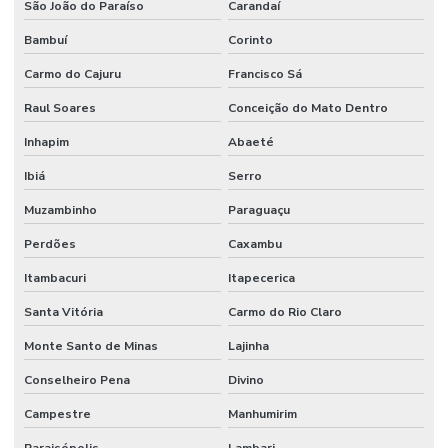
São João do Paraíso
Carandaí
Bambuí
Corinto
Carmo do Cajuru
Francisco Sá
Raul Soares
Conceição do Mato Dentro
Inhapim
Abaeté
Ibiá
Serro
Muzambinho
Paraguaçu
Perdões
Caxambu
Itambacuri
Itapecerica
Santa Vitória
Carmo do Rio Claro
Monte Santo de Minas
Lajinha
Conselheiro Pena
Divino
Campestre
Manhumirim