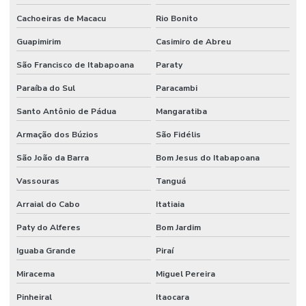
Cachoeiras de Macacu
Rio Bonito
Guapimirim
Casimiro de Abreu
São Francisco de Itabapoana
Paraty
Paraíba do Sul
Paracambi
Santo Antônio de Pádua
Mangaratiba
Armação dos Búzios
São Fidélis
São João da Barra
Bom Jesus do Itabapoana
Vassouras
Tanguá
Arraial do Cabo
Itatiaia
Paty do Alferes
Bom Jardim
Iguaba Grande
Piraí
Miracema
Miguel Pereira
Pinheiral
Itaocara