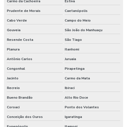
Carmo da Cachoeira
Estiva
Prudente de Morais
Caetanópolis
Cabo Verde
Campo do Meio
Gouveia
São João do Manhuaçu
Resende Costa
São Tiago
Planura
Itanhomi
Antônio Carlos
Juruaia
Congonhal
Pirapetinga
Jacinto
Carmo da Mata
Recreio
Ibiraci
Bueno Brandão
Alto Rio Doce
Coroaci
Ponto dos Volantes
Conceição dos Ouros
Igaratinga
Eugenópolis
Itamogi