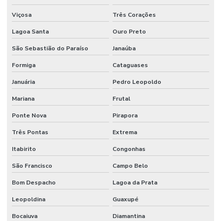
Viçosa
Três Corações
Lagoa Santa
Ouro Preto
São Sebastião do Paraíso
Janaúba
Formiga
Cataguases
Januária
Pedro Leopoldo
Mariana
Frutal
Ponte Nova
Pirapora
Três Pontas
Extrema
Itabirito
Congonhas
São Francisco
Campo Belo
Bom Despacho
Lagoa da Prata
Leopoldina
Guaxupé
Bocaiuva
Diamantina