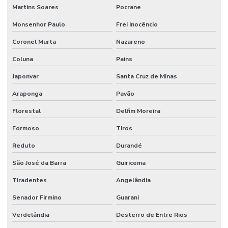
Martins Soares
Pocrane
Monsenhor Paulo
Frei Inocêncio
Coronel Murta
Nazareno
Coluna
Pains
Japonvar
Santa Cruz de Minas
Araponga
Pavão
Florestal
Delfim Moreira
Formoso
Tiros
Reduto
Durandé
São José da Barra
Guiricema
Tiradentes
Angelândia
Senador Firmino
Guarani
Verdelândia
Desterro de Entre Rios