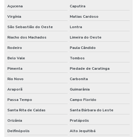
Açucena
Caputira
Virgínia
Matias Cardoso
São Sebastião do Oeste
Lontra
Riacho dos Machados
Limeira do Oeste
Rodeiro
Paula Cândido
Belo Vale
Tombos
Pimenta
Piedade de Caratinga
Rio Novo
Carbonita
Araporã
Guimarânia
Passa Tempo
Campo Florido
Santa Rita de Caldas
Santa Bárbara do Leste
Orizânia
Pratápolis
Delfinópolis
Alto Jequitibá