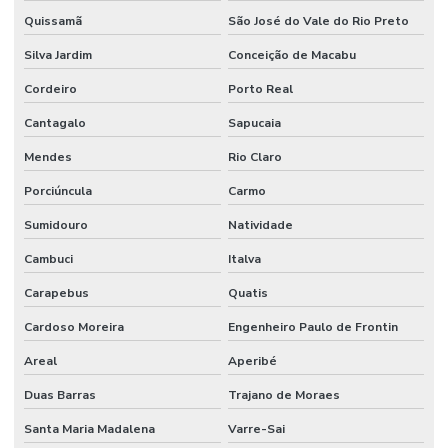
Quissamã
São José do Vale do Rio Preto
Silva Jardim
Conceição de Macabu
Cordeiro
Porto Real
Cantagalo
Sapucaia
Mendes
Rio Claro
Porciúncula
Carmo
Sumidouro
Natividade
Cambuci
Italva
Carapebus
Quatis
Cardoso Moreira
Engenheiro Paulo de Frontin
Areal
Aperibé
Duas Barras
Trajano de Moraes
Santa Maria Madalena
Varre-Sai