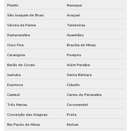
Piumhi
Nanuque
São Joaquim de Bicas
Araçuaí
Várzea da Palma
Taiobeiras
Itamarandiba
Guanhães
Ouro Fino
Brasília de Minas
Carangola
Pompéu
Barão de Cocais
Além Paraíba
Juatuba
Santa Bárbara
Espinosa
Cláudio
Cambuí
Carmo do Paranaíba
Três Marias
Coromandel
Conceição das Alagoas
Prata
Rio Pardo de Minas
Mutum