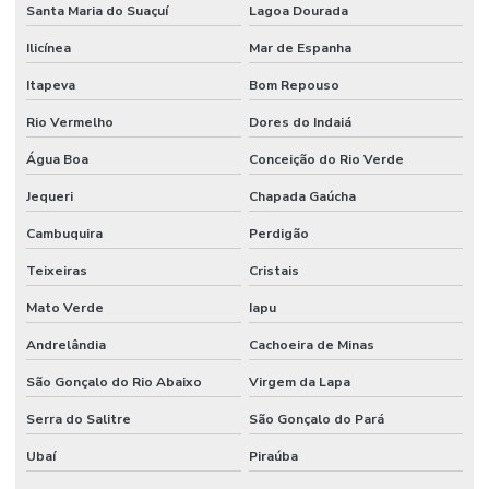
Santa Maria do Suaçuí
Lagoa Dourada
Ilicínea
Mar de Espanha
Itapeva
Bom Repouso
Rio Vermelho
Dores do Indaiá
Água Boa
Conceição do Rio Verde
Jequeri
Chapada Gaúcha
Cambuquira
Perdigão
Teixeiras
Cristais
Mato Verde
Iapu
Andrelândia
Cachoeira de Minas
São Gonçalo do Rio Abaixo
Virgem da Lapa
Serra do Salitre
São Gonçalo do Pará
Ubaí
Piraúba