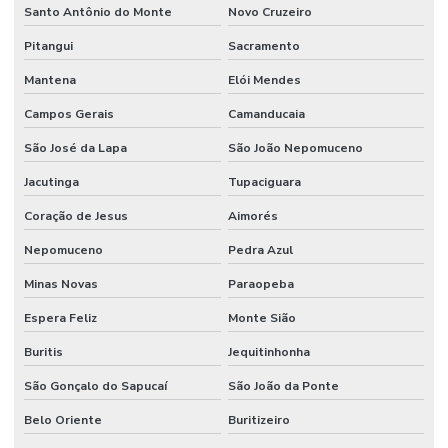
Santo Antônio do Monte
Novo Cruzeiro
Pitangui
Sacramento
Mantena
Elói Mendes
Campos Gerais
Camanducaia
São José da Lapa
São João Nepomuceno
Jacutinga
Tupaciguara
Coração de Jesus
Aimorés
Nepomuceno
Pedra Azul
Minas Novas
Paraopeba
Espera Feliz
Monte Sião
Buritis
Jequitinhonha
São Gonçalo do Sapucaí
São João da Ponte
Belo Oriente
Buritizeiro