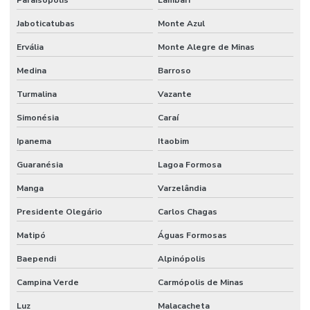
Paraisópolis
Lambari
Jaboticatubas
Monte Azul
Ervália
Monte Alegre de Minas
Medina
Barroso
Turmalina
Vazante
Simonésia
Caraí
Ipanema
Itaobim
Guaranésia
Lagoa Formosa
Manga
Varzelândia
Presidente Olegário
Carlos Chagas
Matipó
Águas Formosas
Baependi
Alpinópolis
Campina Verde
Carmópolis de Minas
Luz
Malacacheta