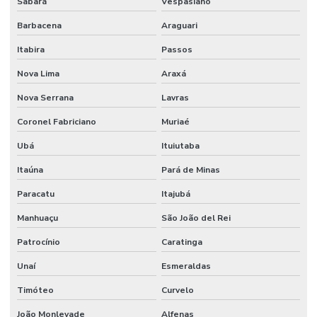
Sabará
Vespasiano
Barbacena
Araguari
Itabira
Passos
Nova Lima
Araxá
Nova Serrana
Lavras
Coronel Fabriciano
Muriaé
Ubá
Ituiutaba
Itaúna
Pará de Minas
Paracatu
Itajubá
Manhuaçu
São João del Rei
Patrocínio
Caratinga
Unaí
Esmeraldas
Timóteo
Curvelo
João Monlevade
Alfenas