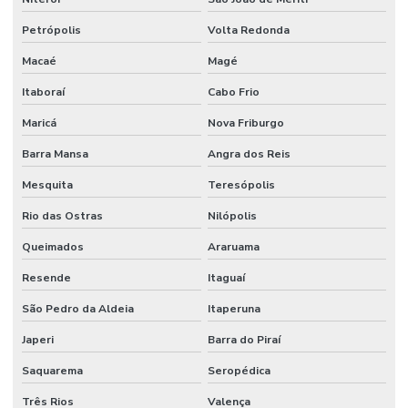
Petrópolis
Volta Redonda
Macaé
Magé
Itaboraí
Cabo Frio
Maricá
Nova Friburgo
Barra Mansa
Angra dos Reis
Mesquita
Teresópolis
Rio das Ostras
Nilópolis
Queimados
Araruama
Resende
Itaguaí
São Pedro da Aldeia
Itaperuna
Japeri
Barra do Piraí
Saquarema
Seropédica
Três Rios
Valença