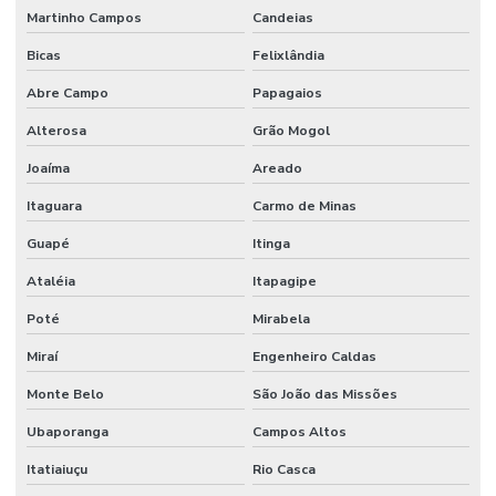
Martinho Campos
Candeias
Bicas
Felixlândia
Abre Campo
Papagaios
Alterosa
Grão Mogol
Joaíma
Areado
Itaguara
Carmo de Minas
Guapé
Itinga
Ataléia
Itapagipe
Poté
Mirabela
Miraí
Engenheiro Caldas
Monte Belo
São João das Missões
Ubaporanga
Campos Altos
Itatiaiuçu
Rio Casca