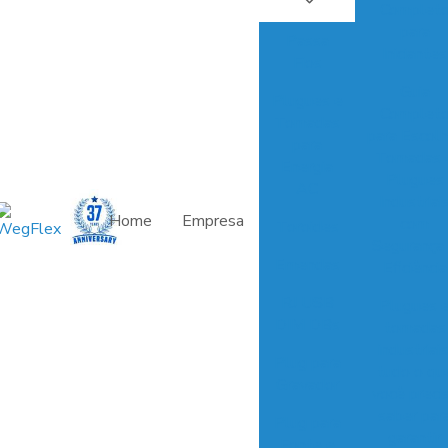
Complet
para
Passa
Iniciantes
Fios
Guia
Plugues e
Complet
Tomadas
para Escolh
para
Tomadas 
Energia
Plugues
AC
Industriai
Home
Empresa
com
Toroides
Segurança
Emendas
Eficiência
RJ USB
Plugues 
DIM DBs
tomadas
industriais
Plug para
tudo o qu
Gravador
você preci
saber par
Plug para
garantir
Fonte e