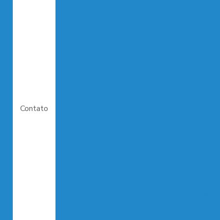
o
Cabo p2 para audio e video
C
Cabo de rede para video game
Cabo usb para gravadora de noteb
o
Cabo vga para cpu
Cabo para video
er
e
Cabo video para vga
Cabos e ad
s
Cabos da fonte de alimentação pc
Contato
Cabos elétricos preços
Cabos para
 e
Conector plug p8 medidas
Conect
e
Conectores usb
Conectores usb 2 0
:
Conectores usb para pc
Conectores usb t
e
sa
Conectores usb de varias entradas
a
Distribuidor cabos eletricos