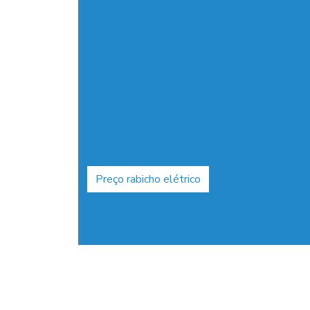
Fornecedor carregador
Fornecedo
Melhor fabricante de cabos elétricos
N
Plug p10 p2
Plug p10 preço
Plug p10
Plug p2 fone de ouvido
Plug
Plug p2 positivo e negativo
Plug
Plug p4 para fonte de alimentação
Plug
Preço rabicho elétrico
Rabicho elétrico
Tomadas e plugs eletricos
Tomad
Tomadas e plugues no 