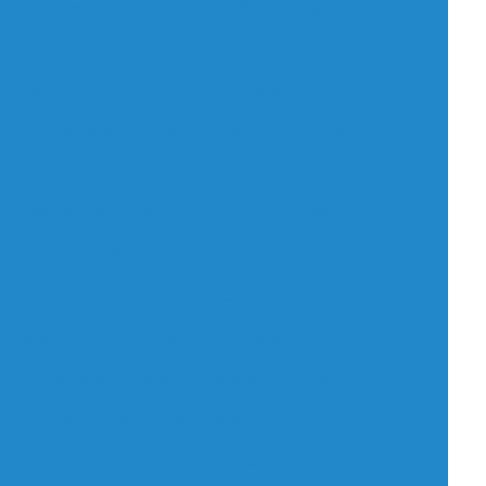
Cabo cpu fonte
Cabo cpu de força
Cabo cpu monitor
Cabo para eletrodo
Cabo para eletrodo tens
ergia com plug
Cabo flat para gravador de dvd
o de força para cpu preço
Cabo de força com plug
e força com plugue pp
Cabo de força rabicho 2 pinos
 força para radio gravador
Cabo de força tripolar
 força tripolar 20a
Cabo de força tripolar 3 metros
e força tripolar notebook
Cabo de força tripolar pc
ravação de audio
Cabo de gravação para celular
or de dvd sata
Cabo para gravar audio no celular
gar cpu no monitor
Cabo para ligar cpu na tv
obreak
Cabo nobreak apc
Cabo nobreak preço