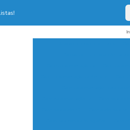
istas!
I
Atacado de cabos elétricos
Cab
Cabeamento de rede informatica
Cabo de alimentação ca
Cabo de alim
Cabo de alimentação da fonte pc
Cabo d
Cabo de alimentação placa de vi
Cabo de alimentação tv
Cabo para audi
Cabo para audio p2
Cabo audio para pc
Cabo para camera fotografica
Cabo cf