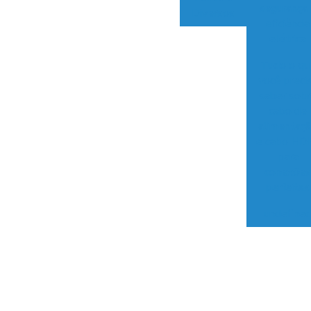
segurança
Diversos
eficiência
elétrica
Tudo o qu
você preci
saber sob
cabo de
alimentaç
e cabo HD
para
conexõe
perfeitas
undefine