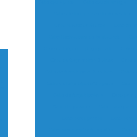
Cabo cpu 4 pinos
Cabo cpu de energia
Cabo eletrico para eletrodomesticos
Cabo eletrodomésticos
Cabo de en
Cabo flexivel para porta eletrodo
Cab
Cabo de força com plug injetado
Cabo d
to
Cabo de força rabicho 3 pinos
Cabo de
:
Cabo de força tripolar 2 metros
Cabo de
ma
Cabo de força tripolar 90 graus
Cabo d
ura
Cabo de força tripolar y
Cabo para g
e
Cabo de gravador
Cabo para gravad
Cabo para ligar cpu
Cabo para li
to
:
Cabo para maquina fotografica
Cabo n