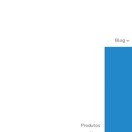
Blog
Cabeamen
de
Informática
Como
Garantir u
Infraestrut
de Rede
Estável 
Segura
Cabeamen
Informática
Produtos
Guia