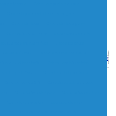
abo pc tomada
Cabo para porta eletrodo
Cabo usb para controle de videogame
ook
Cabo usb video
Cabo usb video game
Cabo para video game
Cabo video game tv
aptadores para informática
Cabos agricolas
Cabos elétricos
Cabos elétricos por metro
 fonte de alimentação
Cabos para informática
or usb tipo b fêmea
Conector usb tipo c hdmi
Conectores usb 3 0
Conectores usb para auto
ipo a
Conectores usb tipo b
Conectores usb tipo c
Cpu cabo de energia
Cpu cabo de força
Distribuidor de cabos eletricos são paulo