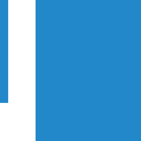
 e
Distribuidora de cabos para celular
Empr
Empresa de cabos e fios
Empresa d
e
Empresa fabricante de conectores elétric
sa
Fabrica de cabo de força
Fabri
re
Fábrica de cabos elétricos
ão
MI
Fabrica de plugues e tomadas
Fa
s
Fabrica de tomadas eletricas
Fabrica
Fabricante cabo de rede
Fabric
d
Fabricante de cabo usb c
Fabricante 
Fabricante de plug
Fabricante 
Fis cabos eletricos preço
Forn
Fornecedor de cabos para celular
Fornec