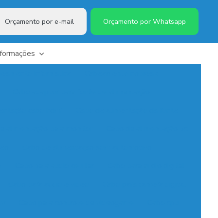
Orçamento por e-mail
Orçamento por Whatsapp
nformações
eamento informatica
Cabeamento nobreak
Cabo adaptor para fonte de alimentação
entação cabo hdmi
Cabo de alimentação da fonte
e alimentação para monitor
Cabo de alimentação pc
deo
Cabo de alimentação som automotivo
o
Cabo para audio celular
Cabo para audio digital
Cabo para audio e video
Cabo para camera digital
tv
Cabo para controle de videogame
Cabo cpu