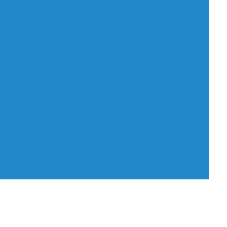
res de carregador de celular
Medida plug p8
obreak cabo coaxial
Plug p10
Plug p10 mono
 stereo
Plug p2
Plug p2 3 vias
Plug p2 4 vias
 p2 mono
Plug p2 p10
Plug p2 polos
 p2 stereo
Plug p4 fêmea
Plug p4 fonte
 p4 p8
Plug p8
Plug p8 dimensões
Plugs p4
Rabicho de força
Tomadas ac
Tomadas e plugs
as e plugues
Tomadas e plugues industriais
padrão brasileiro abnt nbr 14136