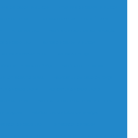
esa de cabos eletricos
Empresa de cabos eletricos
e conectores
Empresa de conectores elétricos
os
Empresa usb
Fabrica de cabo de alimentação
ca de cabo usb
Fabrica de cabos eletricos
Fabrica de conectores
Fabrica de plugs
brica de tomada de força
Fabrica de tomadas
 de tomadas no brasil
Fabricante de cabo de força
ante de cabo usb a
Fabricante de cabo usb b
de conectores
Fabricante de conectores eletricos
de plugues
Fabricantes de cabo de energia
ecedor de cabo usb
Fornecedor de cabos
edor cabos eletricos
Fornecedor de cabos eletricos