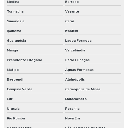
Medina
Barroso
Turmalina
Vazante
Simonésia
Caraí
Ipanema
Itaobim
Guaranésia
Lagoa Formosa
Manga
Varzelândia
Presidente Olegário
Carlos Chagas
Matipó
Águas Formosas
Baependi
Alpinópolis
Campina Verde
Carmópolis de Minas
Luz
Malacacheta
Urucuia
Peçanha
Rio Pomba
Nova Era
Borda da Mata
São Domingos do Prata