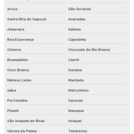
Arcos
São Gotardo
Santa Rita do Sapucaí
Andradas
Almenara
Salinas
Boa Esperança
Capelinha
Oliveira
Visconde do Rio Branco
Brumadinho
Caeté
Ouro Branco
Iturama
Mateus Leme
Machado
Jaíba
Matozinhos
Porteirinha
Sarzedo
Piumhi
Nanuque
São Joaquim de Bicas
Araçuaí
Várzea da Palma
Taiobeiras