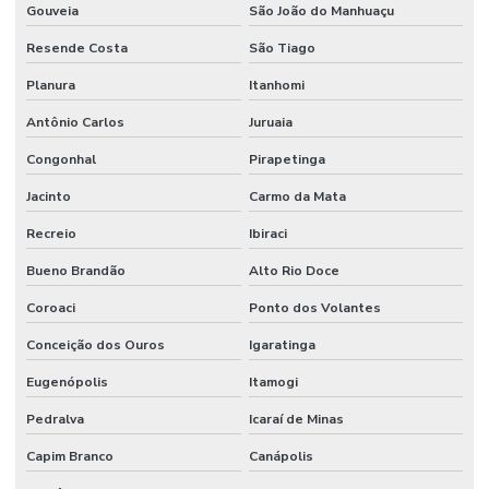
Gouveia
São João do Manhuaçu
Resende Costa
São Tiago
Planura
Itanhomi
Antônio Carlos
Juruaia
Congonhal
Pirapetinga
Jacinto
Carmo da Mata
Recreio
Ibiraci
Bueno Brandão
Alto Rio Doce
Coroaci
Ponto dos Volantes
Conceição dos Ouros
Igaratinga
Eugenópolis
Itamogi
Pedralva
Icaraí de Minas
Capim Branco
Canápolis