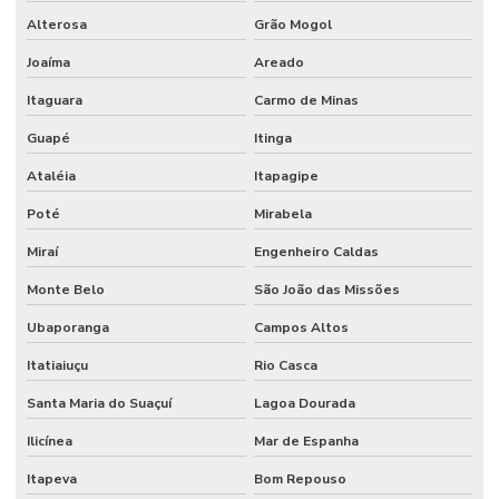
Alterosa
Grão Mogol
Joaíma
Areado
Itaguara
Carmo de Minas
Guapé
Itinga
Ataléia
Itapagipe
Poté
Mirabela
Miraí
Engenheiro Caldas
Monte Belo
São João das Missões
Ubaporanga
Campos Altos
Itatiaiuçu
Rio Casca
Santa Maria do Suaçuí
Lagoa Dourada
Ilicínea
Mar de Espanha
Itapeva
Bom Repouso