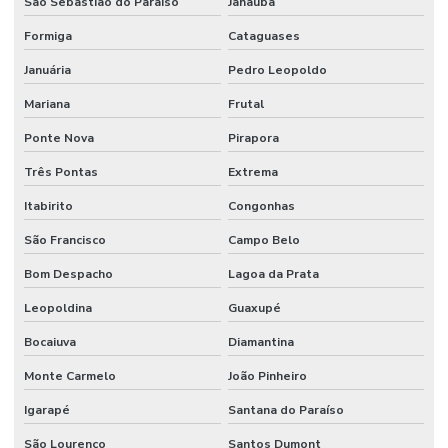
São Sebastião do Paraíso
Janaúba
Formiga
Cataguases
Januária
Pedro Leopoldo
Mariana
Frutal
Ponte Nova
Pirapora
Três Pontas
Extrema
Itabirito
Congonhas
São Francisco
Campo Belo
Bom Despacho
Lagoa da Prata
Leopoldina
Guaxupé
Bocaiuva
Diamantina
Monte Carmelo
João Pinheiro
Igarapé
Santana do Paraíso
São Lourenço
Santos Dumont