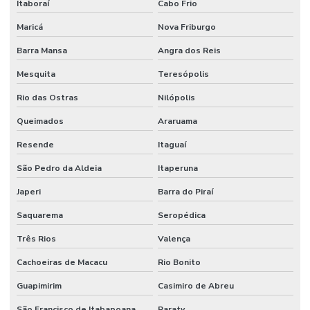
Itaboraí
Cabo Frio
Maricá
Nova Friburgo
Barra Mansa
Angra dos Reis
Mesquita
Teresópolis
Rio das Ostras
Nilópolis
Queimados
Araruama
Resende
Itaguaí
São Pedro da Aldeia
Itaperuna
Japeri
Barra do Piraí
Saquarema
Seropédica
Três Rios
Valença
Cachoeiras de Macacu
Rio Bonito
Guapimirim
Casimiro de Abreu
São Francisco de Itabapoana
Paraty