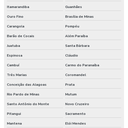
Itamarandiba
Guanhães
Ouro Fino
Brasília de Minas
Carangola
Pompéu
Barão de Cocais
Além Paraíba
Juatuba
Santa Bárbara
Espinosa
Cláudio
Cambuí
Carmo do Paranaíba
Três Marias
Coromandel
Conceição das Alagoas
Prata
Rio Pardo de Minas
Mutum
Santo Antônio do Monte
Novo Cruzeiro
Pitangui
Sacramento
Mantena
Elói Mendes