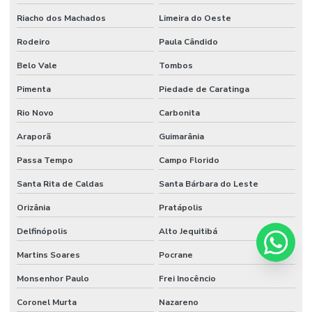
Riacho dos Machados
Limeira do Oeste
Rodeiro
Paula Cândido
Belo Vale
Tombos
Pimenta
Piedade de Caratinga
Rio Novo
Carbonita
Araporã
Guimarânia
Passa Tempo
Campo Florido
Santa Rita de Caldas
Santa Bárbara do Leste
Orizânia
Pratápolis
Delfinópolis
Alto Jequitibá
Martins Soares
Pocrane
Monsenhor Paulo
Frei Inocêncio
Coronel Murta
Nazareno