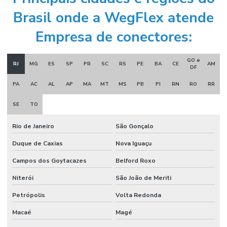
Brasil onde a WegFlex atende
Empresa de conectores:
GO e
RJ
MG
ES
SP
PR
SC
RS
PE
BA
CE
AM
DF
PA
AC
AL
AP
MA
MT
MS
PB
PI
RN
RO
RR
SE
TO
Rio de Janeiro
São Gonçalo
Duque de Caxias
Nova Iguaçu
Campos dos Goytacazes
Belford Roxo
Niterói
São João de Meriti
Petrópolis
Volta Redonda
Macaé
Magé