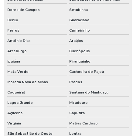
Dores de Campos
Setubinha
Berilo
Guaraciaba
Ferros
Carneirinho
Antônio Dias
Araújos
Arceburgo
Buenópolis
Ipuiúna
Piranguinho
Mata Verde
Cachoeira de Pajeú
Morada Nova de Minas
Prados
Coqueiral
Santana do Manhuaçu
Lagoa Grande
Miradouro
Açucena
Caputira
Virgínia
Matias Cardoso
São Sebastião do Oeste
Lontra