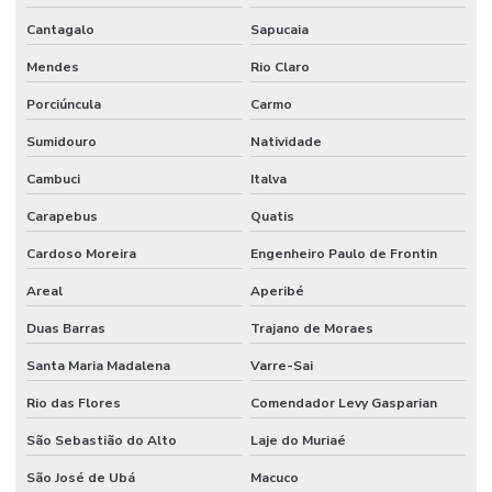
Cantagalo
Sapucaia
Mendes
Rio Claro
Porciúncula
Carmo
Sumidouro
Natividade
Cambuci
Italva
Carapebus
Quatis
Cardoso Moreira
Engenheiro Paulo de Frontin
Areal
Aperibé
Duas Barras
Trajano de Moraes
Santa Maria Madalena
Varre-Sai
Rio das Flores
Comendador Levy Gasparian
São Sebastião do Alto
Laje do Muriaé
São José de Ubá
Macuco