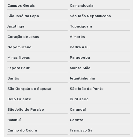
Campos Gerais
Camanducaia
São José da Lapa
São João Nepomuceno
Jacutinga
Tupaciguara
Coração de Jesus
Aimorés
Nepomuceno
Pedra Azul
Minas Novas
Paraopeba
Espera Feliz
Monte Sião
Buritis
Jequitinhonha
São Gonçalo do Sapucaí
São João da Ponte
Belo Oriente
Buritizeiro
São João do Paraíso
Carandaí
Bambuí
Corinto
Carmo do Cajuru
Francisco Sá