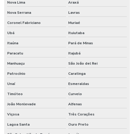
Nova Lima
Araxá
Nova Serrana
Lavras
Coronel Fabriciano
Muriaé
Ubá
Ituiutaba
Itaúna
Pará de Minas
Paracatu
Itajubá
Manhuaçu
São João del Rei
Patrocínio
Caratinga
Unaí
Esmeraldas
Timóteo
Curvelo
João Monlevade
Alfenas
Viçosa
Três Corações
Lagoa Santa
Ouro Preto