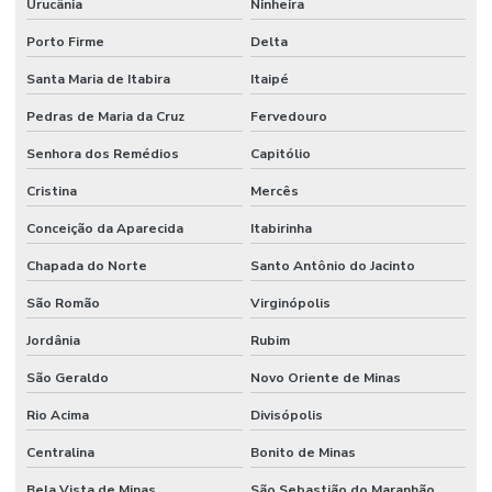
Urucânia
Ninheira
Porto Firme
Delta
Santa Maria de Itabira
Itaipé
Pedras de Maria da Cruz
Fervedouro
Senhora dos Remédios
Capitólio
Cristina
Mercês
Conceição da Aparecida
Itabirinha
Chapada do Norte
Santo Antônio do Jacinto
São Romão
Virginópolis
Jordânia
Rubim
São Geraldo
Novo Oriente de Minas
Rio Acima
Divisópolis
Centralina
Bonito de Minas
Bela Vista de Minas
São Sebastião do Maranhão