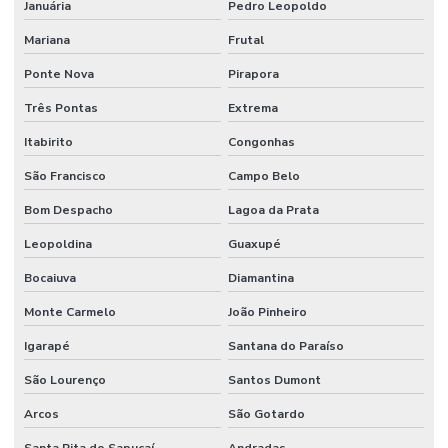
Januária
Pedro Leopoldo
Mariana
Frutal
Ponte Nova
Pirapora
Três Pontas
Extrema
Itabirito
Congonhas
São Francisco
Campo Belo
Bom Despacho
Lagoa da Prata
Leopoldina
Guaxupé
Bocaiuva
Diamantina
Monte Carmelo
João Pinheiro
Igarapé
Santana do Paraíso
São Lourenço
Santos Dumont
Arcos
São Gotardo