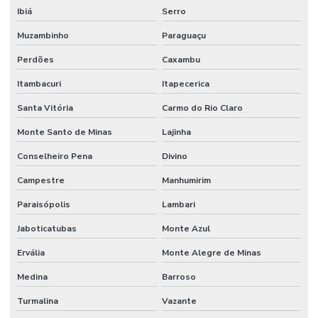
Ibiá
Serro
Muzambinho
Paraguaçu
Perdões
Caxambu
Itambacuri
Itapecerica
Santa Vitória
Carmo do Rio Claro
Monte Santo de Minas
Lajinha
Conselheiro Pena
Divino
Campestre
Manhumirim
Paraisópolis
Lambari
Jaboticatubas
Monte Azul
Ervália
Monte Alegre de Minas
Medina
Barroso
Turmalina
Vazante