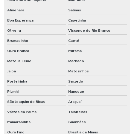
Santa Rita do Sapucaí
Andradas
Almenara
Salinas
Boa Esperança
Capelinha
Oliveira
Visconde do Rio Branco
Brumadinho
Caeté
Ouro Branco
Iturama
Mateus Leme
Machado
Jaíba
Matozinhos
Porteirinha
Sarzedo
Piumhi
Nanuque
São Joaquim de Bicas
Araçuaí
Várzea da Palma
Taiobeiras
Itamarandiba
Guanhães
Ouro Fino
Brasília de Minas