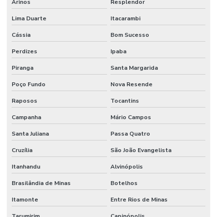
Arinos
Resplendor
Lima Duarte
Itacarambi
Cássia
Bom Sucesso
Perdizes
Ipaba
Piranga
Santa Margarida
Poço Fundo
Nova Resende
Raposos
Tocantins
Campanha
Mário Campos
Santa Juliana
Passa Quatro
Cruzília
São João Evangelista
Itanhandu
Alvinópolis
Brasilândia de Minas
Botelhos
Itamonte
Entre Rios de Minas
Tarumirim
Capinópolis