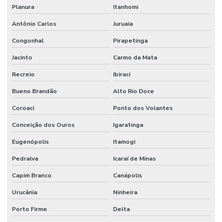
Planura
Itanhomi
Antônio Carlos
Juruaia
Congonhal
Pirapetinga
Jacinto
Carmo da Mata
Recreio
Ibiraci
Bueno Brandão
Alto Rio Doce
Coroaci
Ponto dos Volantes
Conceição dos Ouros
Igaratinga
Eugenópolis
Itamogi
Pedralva
Icaraí de Minas
Capim Branco
Canápolis
Urucânia
Ninheira
Porto Firme
Delta