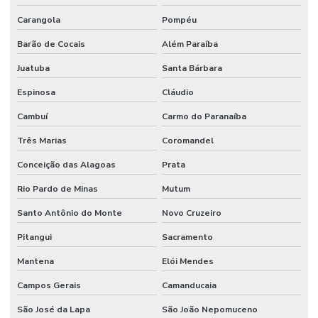
Carangola
Pompéu
Barão de Cocais
Além Paraíba
Juatuba
Santa Bárbara
Espinosa
Cláudio
Cambuí
Carmo do Paranaíba
Três Marias
Coromandel
Conceição das Alagoas
Prata
Rio Pardo de Minas
Mutum
Santo Antônio do Monte
Novo Cruzeiro
Pitangui
Sacramento
Mantena
Elói Mendes
Campos Gerais
Camanducaia
São José da Lapa
São João Nepomuceno