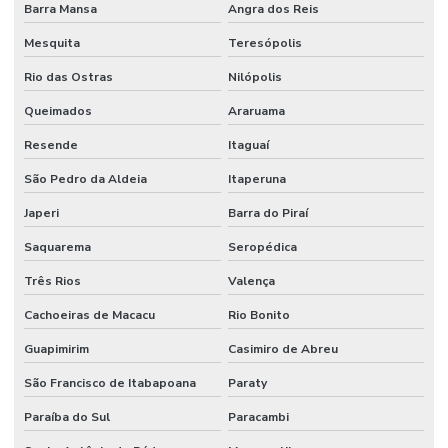
Barra Mansa
Angra dos Reis
Mesquita
Teresópolis
Rio das Ostras
Nilópolis
Queimados
Araruama
Resende
Itaguaí
São Pedro da Aldeia
Itaperuna
Japeri
Barra do Piraí
Saquarema
Seropédica
Três Rios
Valença
Cachoeiras de Macacu
Rio Bonito
Guapimirim
Casimiro de Abreu
São Francisco de Itabapoana
Paraty
Paraíba do Sul
Paracambi