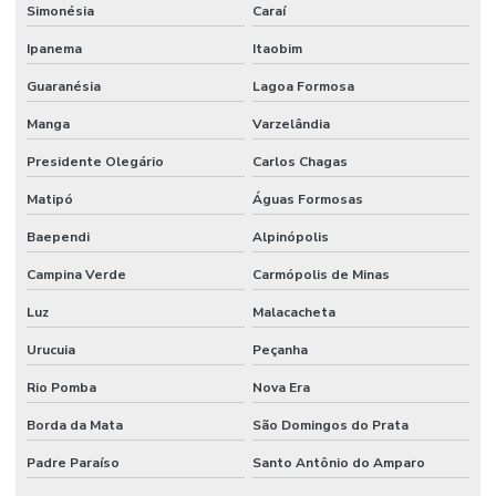
Simonésia
Caraí
Ipanema
Itaobim
Guaranésia
Lagoa Formosa
Manga
Varzelândia
Presidente Olegário
Carlos Chagas
Matipó
Águas Formosas
Baependi
Alpinópolis
Campina Verde
Carmópolis de Minas
Luz
Malacacheta
Urucuia
Peçanha
Rio Pomba
Nova Era
Borda da Mata
São Domingos do Prata
Padre Paraíso
Santo Antônio do Amparo