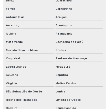
Berilo
Guaraciaba
Ferros
Carneirinho
Antônio Dias
Araújos
Arceburgo
Buenópolis
Ipuiúna
Piranguinho
Mata Verde
Cachoeira de Pajeú
Morada Nova de Minas
Prados
Coqueiral
Santana do Manhuaçu
Lagoa Grande
Miradouro
Açucena
Caputira
Virgínia
Matias Cardoso
São Sebastião do Oeste
Lontra
Riacho dos Machados
Limeira do Oeste
Rodeiro
Paula Cândido