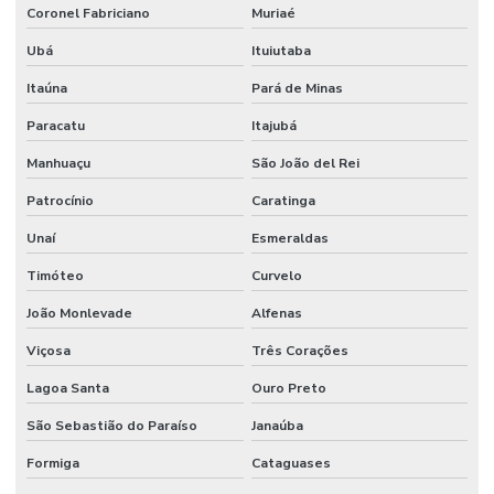
Coronel Fabriciano
Muriaé
Ubá
Ituiutaba
Itaúna
Pará de Minas
Paracatu
Itajubá
Manhuaçu
São João del Rei
Patrocínio
Caratinga
Unaí
Esmeraldas
Timóteo
Curvelo
João Monlevade
Alfenas
Viçosa
Três Corações
Lagoa Santa
Ouro Preto
São Sebastião do Paraíso
Janaúba
Formiga
Cataguases