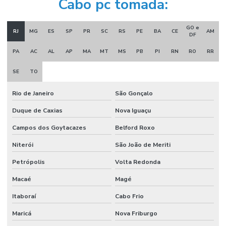
Cabo pc tomada:
GO e
RJ
MG
ES
SP
PR
SC
RS
PE
BA
CE
AM
DF
PA
AC
AL
AP
MA
MT
MS
PB
PI
RN
RO
RR
SE
TO
Rio de Janeiro
São Gonçalo
Duque de Caxias
Nova Iguaçu
Campos dos Goytacazes
Belford Roxo
Niterói
São João de Meriti
Petrópolis
Volta Redonda
Macaé
Magé
Itaboraí
Cabo Frio
Maricá
Nova Friburgo