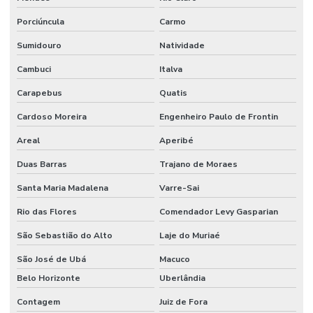
Porciúncula
Carmo
Sumidouro
Natividade
Cambuci
Italva
Carapebus
Quatis
Cardoso Moreira
Engenheiro Paulo de Frontin
Areal
Aperibé
Duas Barras
Trajano de Moraes
Santa Maria Madalena
Varre-Sai
Rio das Flores
Comendador Levy Gasparian
São Sebastião do Alto
Laje do Muriaé
São José de Ubá
Macuco
Belo Horizonte
Uberlândia
Contagem
Juiz de Fora