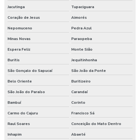
Jacutinga
Tupaciguara
Coração de Jesus
Aimorés
Nepomuceno
Pedra Azul
Minas Novas
Paraopeba
Espera Feliz
Monte Sião
Buritis
Jequitinhonha
São Gonçalo do Sapucaí
São João da Ponte
Belo Oriente
Buritizeiro
São João do Paraíso
Carandaí
Bambuí
Corinto
Carmo do Cajuru
Francisco Sá
Raul Soares
Conceição do Mato Dentro
Inhapim
Abaeté