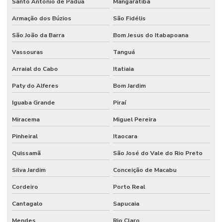
Santo Antônio de Pádua
Mangaratiba
Armação dos Búzios
São Fidélis
São João da Barra
Bom Jesus do Itabapoana
Vassouras
Tanguá
Arraial do Cabo
Itatiaia
Paty do Alferes
Bom Jardim
Iguaba Grande
Piraí
Miracema
Miguel Pereira
Pinheiral
Itaocara
Quissamã
São José do Vale do Rio Preto
Silva Jardim
Conceição de Macabu
Cordeiro
Porto Real
Cantagalo
Sapucaia
Mendes
Rio Claro