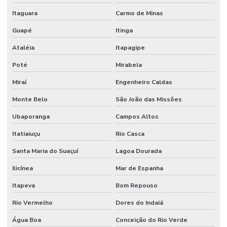
Itaguara
Carmo de Minas
Guapé
Itinga
Ataléia
Itapagipe
Poté
Mirabela
Miraí
Engenheiro Caldas
Monte Belo
São João das Missões
Ubaporanga
Campos Altos
Itatiaiuçu
Rio Casca
Santa Maria do Suaçuí
Lagoa Dourada
Ilicínea
Mar de Espanha
Itapeva
Bom Repouso
Rio Vermelho
Dores do Indaiá
Água Boa
Conceição do Rio Verde