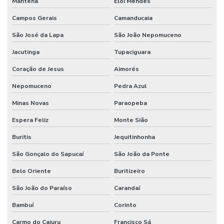
Mantena
Elói Mendes
Campos Gerais
Camanducaia
São José da Lapa
São João Nepomuceno
Jacutinga
Tupaciguara
Coração de Jesus
Aimorés
Nepomuceno
Pedra Azul
Minas Novas
Paraopeba
Espera Feliz
Monte Sião
Buritis
Jequitinhonha
São Gonçalo do Sapucaí
São João da Ponte
Belo Oriente
Buritizeiro
São João do Paraíso
Carandaí
Bambuí
Corinto
Carmo do Cajuru
Francisco Sá