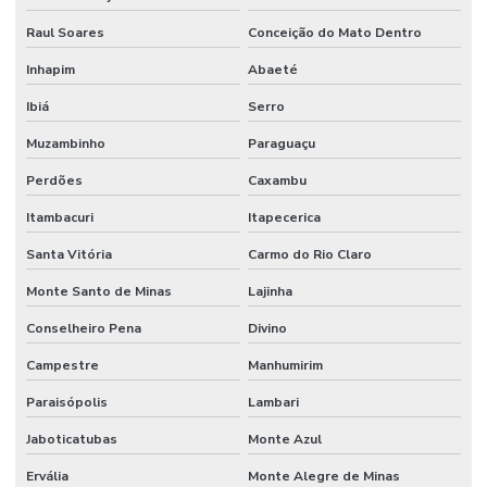
Raul Soares
Conceição do Mato Dentro
Inhapim
Abaeté
Ibiá
Serro
Muzambinho
Paraguaçu
Perdões
Caxambu
Itambacuri
Itapecerica
Santa Vitória
Carmo do Rio Claro
Monte Santo de Minas
Lajinha
Conselheiro Pena
Divino
Campestre
Manhumirim
Paraisópolis
Lambari
Jaboticatubas
Monte Azul
Ervália
Monte Alegre de Minas