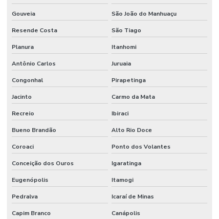
Gouveia
São João do Manhuaçu
Resende Costa
São Tiago
Planura
Itanhomi
Antônio Carlos
Juruaia
Congonhal
Pirapetinga
Jacinto
Carmo da Mata
Recreio
Ibiraci
Bueno Brandão
Alto Rio Doce
Coroaci
Ponto dos Volantes
Conceição dos Ouros
Igaratinga
Eugenópolis
Itamogi
Pedralva
Icaraí de Minas
Capim Branco
Canápolis