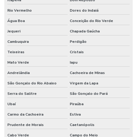
Itapeva
Bom Repouso
Rio Vermelho
Dores do Indaiá
Água Boa
Conceição do Rio Verde
Jequeri
Chapada Gaúcha
Cambuquira
Perdigão
Teixeiras
Cristais
Mato Verde
Iapu
Andrelândia
Cachoeira de Minas
São Gonçalo do Rio Abaixo
Virgem da Lapa
Serra do Salitre
São Gonçalo do Pará
Ubaí
Piraúba
Carmo da Cachoeira
Estiva
Prudente de Morais
Caetanópolis
Cabo Verde
Campo do Meio