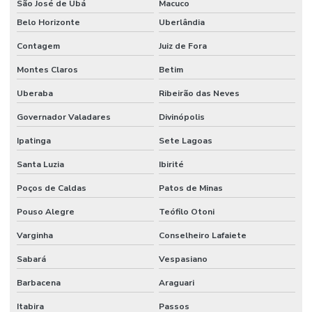
São José de Ubá
Macuco
Belo Horizonte
Uberlândia
Contagem
Juiz de Fora
Montes Claros
Betim
Uberaba
Ribeirão das Neves
Governador Valadares
Divinópolis
Ipatinga
Sete Lagoas
Santa Luzia
Ibirité
Poços de Caldas
Patos de Minas
Pouso Alegre
Teófilo Otoni
Varginha
Conselheiro Lafaiete
Sabará
Vespasiano
Barbacena
Araguari
Itabira
Passos