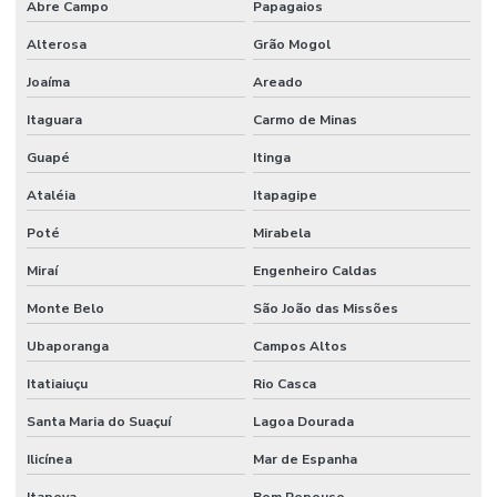
Abre Campo
Papagaios
Alterosa
Grão Mogol
Joaíma
Areado
Itaguara
Carmo de Minas
Guapé
Itinga
Ataléia
Itapagipe
Poté
Mirabela
Miraí
Engenheiro Caldas
Monte Belo
São João das Missões
Ubaporanga
Campos Altos
Itatiaiuçu
Rio Casca
Santa Maria do Suaçuí
Lagoa Dourada
Ilicínea
Mar de Espanha