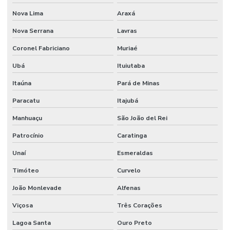
Nova Lima
Araxá
Nova Serrana
Lavras
Coronel Fabriciano
Muriaé
Ubá
Ituiutaba
Itaúna
Pará de Minas
Paracatu
Itajubá
Manhuaçu
São João del Rei
Patrocínio
Caratinga
Unaí
Esmeraldas
Timóteo
Curvelo
João Monlevade
Alfenas
Viçosa
Três Corações
Lagoa Santa
Ouro Preto