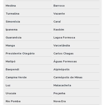
Medina
Barroso
Turmalina
Vazante
Simonésia
Caraí
Ipanema
Itaobim
Guaranésia
Lagoa Formosa
Manga
Varzelândia
Presidente Olegário
Carlos Chagas
Matipó
Águas Formosas
Baependi
Alpinópolis
Campina Verde
Carmópolis de Minas
Luz
Malacacheta
Urucuia
Peçanha
Rio Pomba
Nova Era