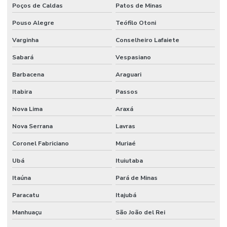
Poços de Caldas
Patos de Minas
Pouso Alegre
Teófilo Otoni
Varginha
Conselheiro Lafaiete
Sabará
Vespasiano
Barbacena
Araguari
Itabira
Passos
Nova Lima
Araxá
Nova Serrana
Lavras
Coronel Fabriciano
Muriaé
Ubá
Ituiutaba
Itaúna
Pará de Minas
Paracatu
Itajubá
Manhuaçu
São João del Rei