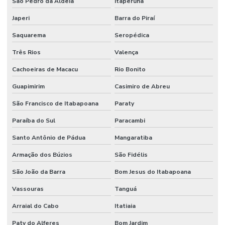
São Pedro da Aldeia
Itaperuna
Japeri
Barra do Piraí
Saquarema
Seropédica
Três Rios
Valença
Cachoeiras de Macacu
Rio Bonito
Guapimirim
Casimiro de Abreu
São Francisco de Itabapoana
Paraty
Paraíba do Sul
Paracambi
Santo Antônio de Pádua
Mangaratiba
Armação dos Búzios
São Fidélis
São João da Barra
Bom Jesus do Itabapoana
Vassouras
Tanguá
Arraial do Cabo
Itatiaia
Paty do Alferes
Bom Jardim