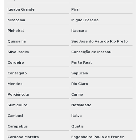
Iguaba Grande
Piraí
Miracema
Miguel Pereira
Pinheiral
Itaocara
Quissamã
São José do Vale do Rio Preto
Silva Jardim
Conceição de Macabu
Cordeiro
Porto Real
Cantagalo
Sapucaia
Mendes
Rio Claro
Porciúncula
Carmo
Sumidouro
Natividade
Cambuci
Italva
Carapebus
Quatis
Cardoso Moreira
Engenheiro Paulo de Frontin