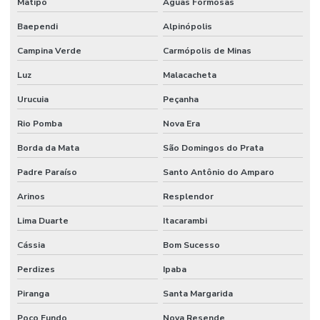
Matipó
Águas Formosas
Baependi
Alpinópolis
Campina Verde
Carmópolis de Minas
Luz
Malacacheta
Urucuia
Peçanha
Rio Pomba
Nova Era
Borda da Mata
São Domingos do Prata
Padre Paraíso
Santo Antônio do Amparo
Arinos
Resplendor
Lima Duarte
Itacarambi
Cássia
Bom Sucesso
Perdizes
Ipaba
Piranga
Santa Margarida
Poço Fundo
Nova Resende