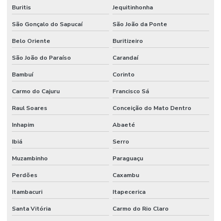
Buritis
Jequitinhonha
São Gonçalo do Sapucaí
São João da Ponte
Belo Oriente
Buritizeiro
São João do Paraíso
Carandaí
Bambuí
Corinto
Carmo do Cajuru
Francisco Sá
Raul Soares
Conceição do Mato Dentro
Inhapim
Abaeté
Ibiá
Serro
Muzambinho
Paraguaçu
Perdões
Caxambu
Itambacuri
Itapecerica
Santa Vitória
Carmo do Rio Claro