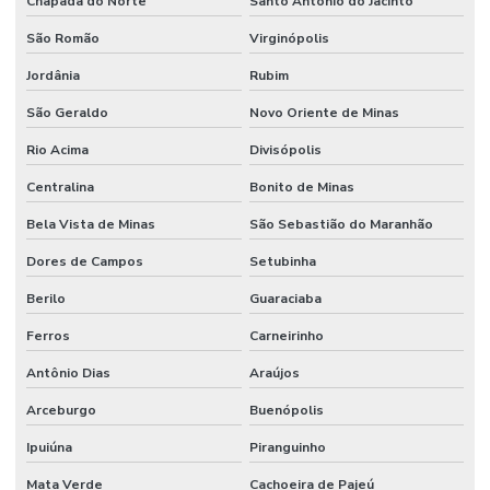
Chapada do Norte
Santo Antônio do Jacinto
São Romão
Virginópolis
Jordânia
Rubim
São Geraldo
Novo Oriente de Minas
Rio Acima
Divisópolis
Centralina
Bonito de Minas
Bela Vista de Minas
São Sebastião do Maranhão
Dores de Campos
Setubinha
Berilo
Guaraciaba
Ferros
Carneirinho
Antônio Dias
Araújos
Arceburgo
Buenópolis
Ipuiúna
Piranguinho
Mata Verde
Cachoeira de Pajeú