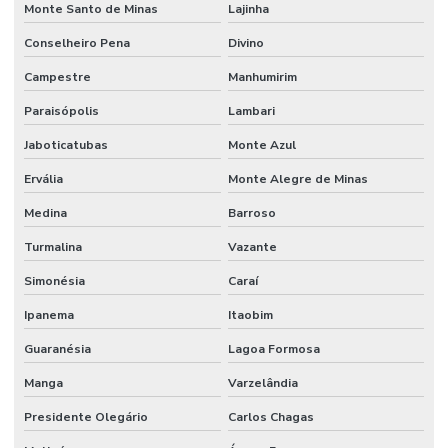
Monte Santo de Minas
Lajinha
Conselheiro Pena
Divino
Campestre
Manhumirim
Paraisópolis
Lambari
Jaboticatubas
Monte Azul
Ervália
Monte Alegre de Minas
Medina
Barroso
Turmalina
Vazante
Simonésia
Caraí
Ipanema
Itaobim
Guaranésia
Lagoa Formosa
Manga
Varzelândia
Presidente Olegário
Carlos Chagas