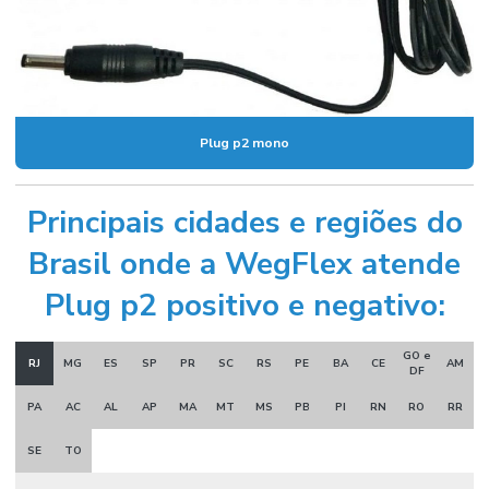
Plug p2 mono
Principais cidades e regiões do
Brasil onde a WegFlex atende
Plug p2 positivo e negativo:
GO e
RJ
MG
ES
SP
PR
SC
RS
PE
BA
CE
AM
DF
PA
AC
AL
AP
MA
MT
MS
PB
PI
RN
RO
RR
SE
TO