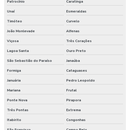
Patrocínio
Caratinga
Unaí
Esmeraldas
Timóteo
Curvelo
João Monlevade
Alfenas
Viçosa
Três Corações
Lagoa Santa
Ouro Preto
São Sebastião do Paraíso
Janaúba
Formiga
Cataguases
Januária
Pedro Leopoldo
Mariana
Frutal
Ponte Nova
Pirapora
Três Pontas
Extrema
Itabirito
Congonhas
São Francisco
Campo Belo