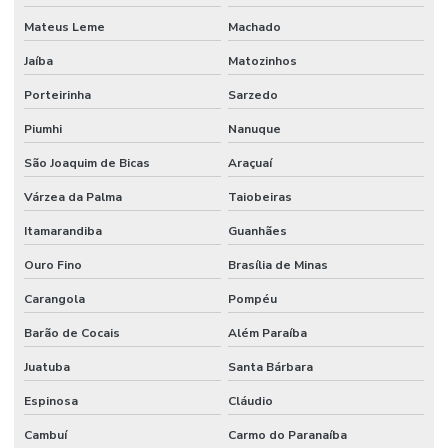
Mateus Leme
Machado
Jaíba
Matozinhos
Porteirinha
Sarzedo
Piumhi
Nanuque
São Joaquim de Bicas
Araçuaí
Várzea da Palma
Taiobeiras
Itamarandiba
Guanhães
Ouro Fino
Brasília de Minas
Carangola
Pompéu
Barão de Cocais
Além Paraíba
Juatuba
Santa Bárbara
Espinosa
Cláudio
Cambuí
Carmo do Paranaíba