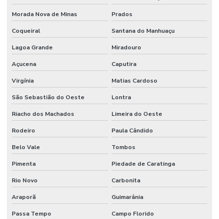
Morada Nova de Minas
Prados
Coqueiral
Santana do Manhuaçu
Lagoa Grande
Miradouro
Açucena
Caputira
Virgínia
Matias Cardoso
São Sebastião do Oeste
Lontra
Riacho dos Machados
Limeira do Oeste
Rodeiro
Paula Cândido
Belo Vale
Tombos
Pimenta
Piedade de Caratinga
Rio Novo
Carbonita
Araporã
Guimarânia
Passa Tempo
Campo Florido