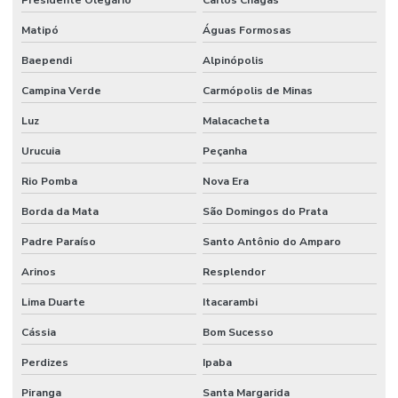
Presidente Olegário
Carlos Chagas
Matipó
Águas Formosas
Baependi
Alpinópolis
Campina Verde
Carmópolis de Minas
Luz
Malacacheta
Urucuia
Peçanha
Rio Pomba
Nova Era
Borda da Mata
São Domingos do Prata
Padre Paraíso
Santo Antônio do Amparo
Arinos
Resplendor
Lima Duarte
Itacarambi
Cássia
Bom Sucesso
Perdizes
Ipaba
Piranga
Santa Margarida