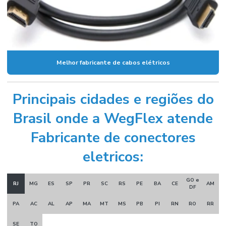
Melhor fabricante de cabos elétricos
Principais cidades e regiões do
Brasil onde a WegFlex atende
Fabricante de conectores
eletricos:
GO e
RJ
MG
ES
SP
PR
SC
RS
PE
BA
CE
AM
DF
PA
AC
AL
AP
MA
MT
MS
PB
PI
RN
RO
RR
SE
TO