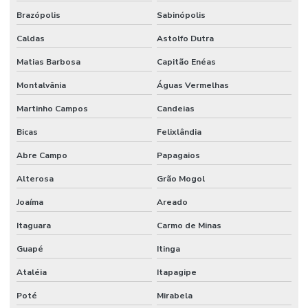
Brazópolis
Sabinópolis
Caldas
Astolfo Dutra
Matias Barbosa
Capitão Enéas
Montalvânia
Águas Vermelhas
Martinho Campos
Candeias
Bicas
Felixlândia
Abre Campo
Papagaios
Alterosa
Grão Mogol
Joaíma
Areado
Itaguara
Carmo de Minas
Guapé
Itinga
Ataléia
Itapagipe
Poté
Mirabela