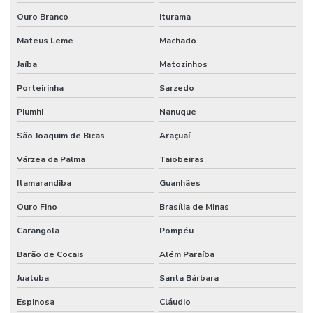
Ouro Branco
Iturama
Mateus Leme
Machado
Jaíba
Matozinhos
Porteirinha
Sarzedo
Piumhi
Nanuque
São Joaquim de Bicas
Araçuaí
Várzea da Palma
Taiobeiras
Itamarandiba
Guanhães
Ouro Fino
Brasília de Minas
Carangola
Pompéu
Barão de Cocais
Além Paraíba
Juatuba
Santa Bárbara
Espinosa
Cláudio