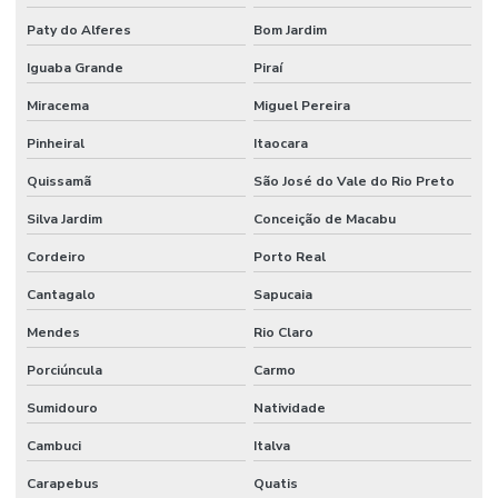
Paty do Alferes
Bom Jardim
Iguaba Grande
Piraí
Miracema
Miguel Pereira
Pinheiral
Itaocara
Quissamã
São José do Vale do Rio Preto
Silva Jardim
Conceição de Macabu
Cordeiro
Porto Real
Cantagalo
Sapucaia
Mendes
Rio Claro
Porciúncula
Carmo
Sumidouro
Natividade
Cambuci
Italva
Carapebus
Quatis