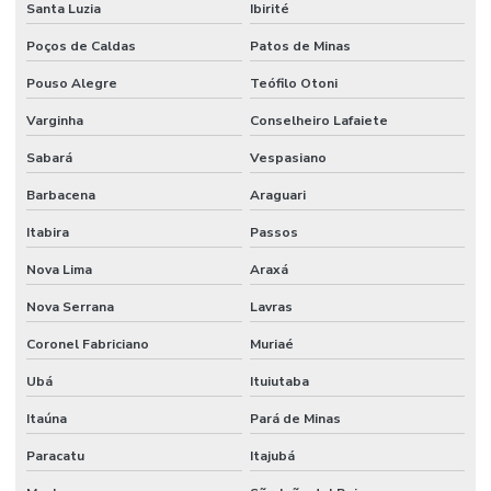
Santa Luzia
Ibirité
Poços de Caldas
Patos de Minas
Pouso Alegre
Teófilo Otoni
Varginha
Conselheiro Lafaiete
Sabará
Vespasiano
Barbacena
Araguari
Itabira
Passos
Nova Lima
Araxá
Nova Serrana
Lavras
Coronel Fabriciano
Muriaé
Ubá
Ituiutaba
Itaúna
Pará de Minas
Paracatu
Itajubá