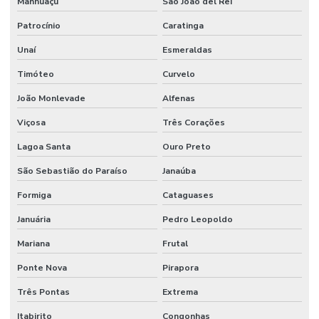
Manhuaçu
São João del Rei
Patrocínio
Caratinga
Unaí
Esmeraldas
Timóteo
Curvelo
João Monlevade
Alfenas
Viçosa
Três Corações
Lagoa Santa
Ouro Preto
São Sebastião do Paraíso
Janaúba
Formiga
Cataguases
Januária
Pedro Leopoldo
Mariana
Frutal
Ponte Nova
Pirapora
Três Pontas
Extrema
Itabirito
Congonhas