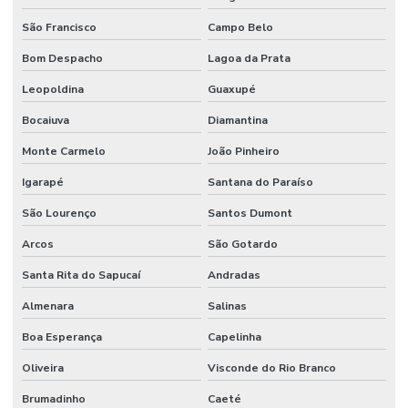
São Francisco
Campo Belo
Bom Despacho
Lagoa da Prata
Leopoldina
Guaxupé
Bocaiuva
Diamantina
Monte Carmelo
João Pinheiro
Igarapé
Santana do Paraíso
São Lourenço
Santos Dumont
Arcos
São Gotardo
Santa Rita do Sapucaí
Andradas
Almenara
Salinas
Boa Esperança
Capelinha
Oliveira
Visconde do Rio Branco
Brumadinho
Caeté