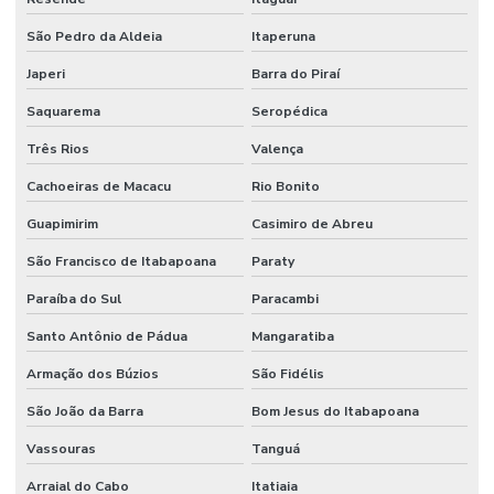
São Pedro da Aldeia
Itaperuna
Japeri
Barra do Piraí
Saquarema
Seropédica
Três Rios
Valença
Cachoeiras de Macacu
Rio Bonito
Guapimirim
Casimiro de Abreu
São Francisco de Itabapoana
Paraty
Paraíba do Sul
Paracambi
Santo Antônio de Pádua
Mangaratiba
Armação dos Búzios
São Fidélis
São João da Barra
Bom Jesus do Itabapoana
Vassouras
Tanguá
Arraial do Cabo
Itatiaia