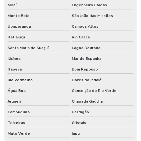
Miraí
Engenheiro Caldas
Monte Belo
São João das Missões
Ubaporanga
Campos Altos
Itatiaiuçu
Rio Casca
Santa Maria do Suaçuí
Lagoa Dourada
Ilicínea
Mar de Espanha
Itapeva
Bom Repouso
Rio Vermelho
Dores do Indaiá
Água Boa
Conceição do Rio Verde
Jequeri
Chapada Gaúcha
Cambuquira
Perdigão
Teixeiras
Cristais
Mato Verde
Iapu