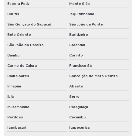
Espera Feliz
Monte Sião
Buritis
Jequitinhonha
São Gonçalo do Sapucaí
São João da Ponte
Belo Oriente
Buritizeiro
São João do Paraíso
Carandaí
Bambuí
Corinto
Carmo do Cajuru
Francisco Sá
Raul Soares
Conceição do Mato Dentro
Inhapim
Abaeté
Ibiá
Serro
Muzambinho
Paraguaçu
Perdões
Caxambu
Itambacuri
Itapecerica