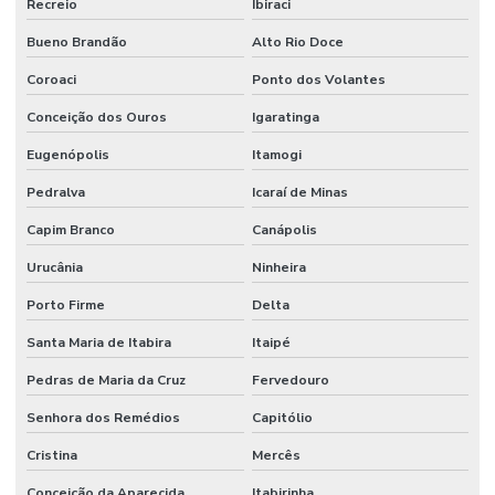
Recreio
Ibiraci
Bueno Brandão
Alto Rio Doce
Coroaci
Ponto dos Volantes
Conceição dos Ouros
Igaratinga
Eugenópolis
Itamogi
Pedralva
Icaraí de Minas
Capim Branco
Canápolis
Urucânia
Ninheira
Porto Firme
Delta
Santa Maria de Itabira
Itaipé
Pedras de Maria da Cruz
Fervedouro
Senhora dos Remédios
Capitólio
Cristina
Mercês
Conceição da Aparecida
Itabirinha