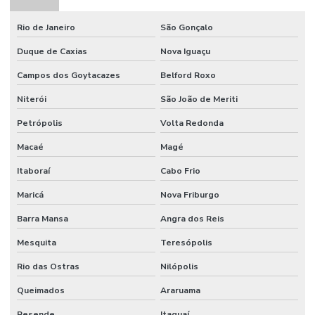
Rio de Janeiro
São Gonçalo
Duque de Caxias
Nova Iguaçu
Campos dos Goytacazes
Belford Roxo
Niterói
São João de Meriti
Petrópolis
Volta Redonda
Macaé
Magé
Itaboraí
Cabo Frio
Maricá
Nova Friburgo
Barra Mansa
Angra dos Reis
Mesquita
Teresópolis
Rio das Ostras
Nilópolis
Queimados
Araruama
Resende
Itaguaí