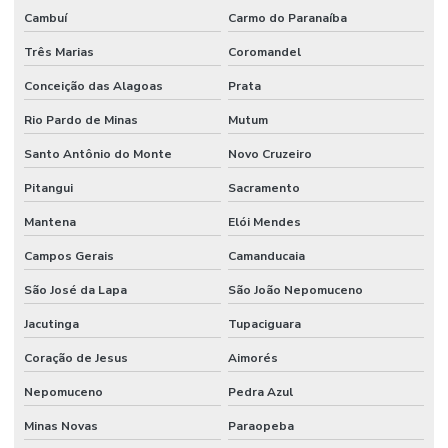
Cambuí
Carmo do Paranaíba
Três Marias
Coromandel
Conceição das Alagoas
Prata
Rio Pardo de Minas
Mutum
Santo Antônio do Monte
Novo Cruzeiro
Pitangui
Sacramento
Mantena
Elói Mendes
Campos Gerais
Camanducaia
São José da Lapa
São João Nepomuceno
Jacutinga
Tupaciguara
Coração de Jesus
Aimorés
Nepomuceno
Pedra Azul
Minas Novas
Paraopeba