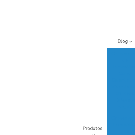
Blog
Cabeamen
de
Informática
Como
Garantir u
Infraestrut
de Rede
Estável 
Segura
Cabeamen
Informática
Produtos
Guia