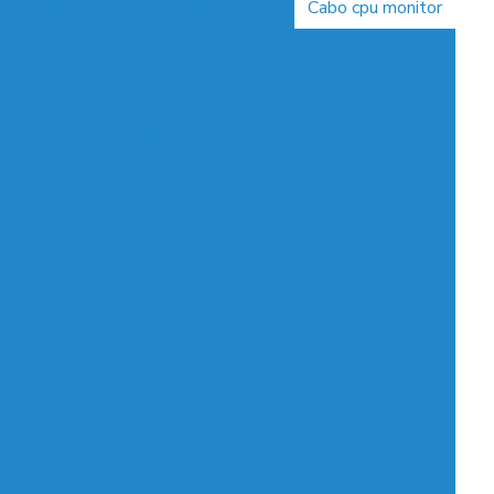
Cabo cpu fonte
Cabo cpu de força
Cabo cpu monitor
Cabo para eletrodo
Cabo para eletrodo tens
ergia com plug
Cabo flat para gravador de dvd
o de força para cpu preço
Cabo de força com plug
e força com plugue pp
Cabo de força rabicho 2 pinos
 força para radio gravador
Cabo de força tripolar
 força tripolar 20a
Cabo de força tripolar 3 metros
e força tripolar notebook
Cabo de força tripolar pc
ravação de audio
Cabo de gravação para celular
or de dvd sata
Cabo para gravar audio no celular
gar cpu no monitor
Cabo para ligar cpu na tv
obreak
Cabo nobreak apc
Cabo nobreak preço