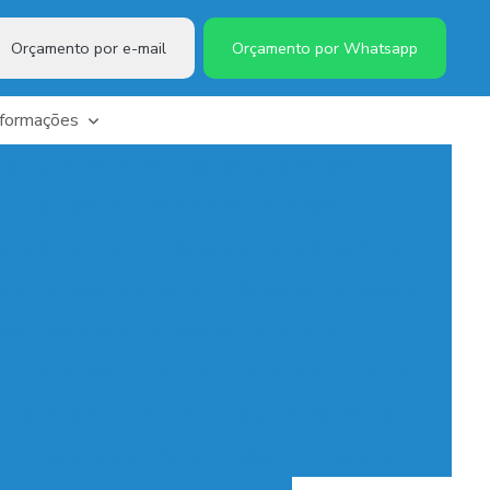
Orçamento por e-mail
Orçamento por Whatsapp
nformações
eamento informatica
Cabeamento nobreak
Cabo adaptor para fonte de alimentação
entação cabo hdmi
Cabo de alimentação da fonte
e alimentação para monitor
Cabo de alimentação pc
deo
Cabo de alimentação som automotivo
o
Cabo para audio celular
Cabo para audio digital
Cabo para audio e video
Cabo para camera digital
tv
Cabo para controle de videogame
Cabo cpu