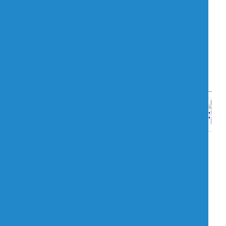
abo pc tomada
Cabo para porta eletrodo
Cabo usb para controle de videogame
ook
Cabo usb video
Cabo usb video game
Cabo para video game
Cabo video game tv
aptadores para informática
Cabos agricolas
Cabos elétricos
Cabos elétricos por metro
 fonte de alimentação
Cabos para informática
or usb tipo b fêmea
Conector usb tipo c hdmi
Conectores usb 3 0
Conectores usb para auto
ipo a
Conectores usb tipo b
Conectores usb tipo c
Cpu cabo de energia
Cpu cabo de força
Distribuidor de cabos eletricos são paulo