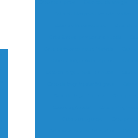
Cabo cpu 4 pinos
Cabo cpu de energia
Cabo eletrico para eletrodomesticos
Cabo eletrodomésticos
Cabo de en
Cabo flexivel para porta eletrodo
Cab
Cabo de força com plug injetado
Cabo d
to
Cabo de força rabicho 3 pinos
Cabo de
:
Cabo de força tripolar 2 metros
Cabo de
ma
Cabo de força tripolar 90 graus
Cabo d
ura
Cabo de força tripolar y
Cabo para g
e
Cabo de gravador
Cabo para gravad
Cabo para ligar cpu
Cabo para li
to
:
Cabo para maquina fotografica
Cabo n