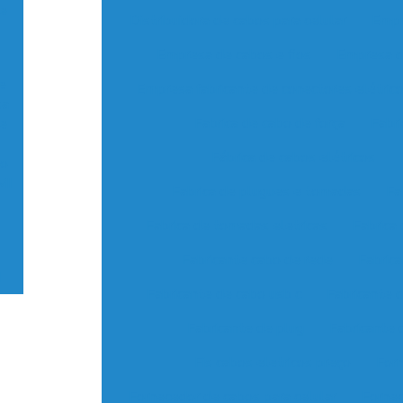
 e
Distribuidora de cabos para celular
Empr
Empresa de cabos e fios
Empresa d
e
Empresa fabricante de conectores elétric
sa
Fabrica de cabo de força
Fabri
re
Fábrica de cabos elétricos
ão
MI
Fabrica de plugues e tomadas
Fa
s
Fabrica de tomadas eletricas
Fabrica
Fabricante cabo de rede
Fabric
d
Fabricante de cabo usb c
Fabricante 
Fabricante de plug
Fabricante 
Fis cabos eletricos preço
Forn
Fornecedor de cabos para celular
Fornec