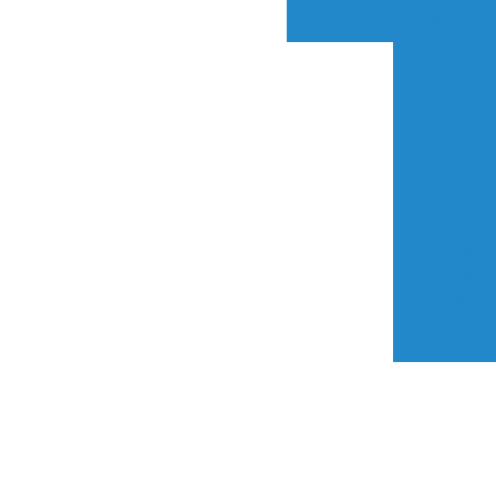
segurança
Diversos
eficiência
elétrica
Tudo o qu
você preci
saber sob
cabo de
alimentaç
e cabo HD
para
conexõe
perfeitas
undefine