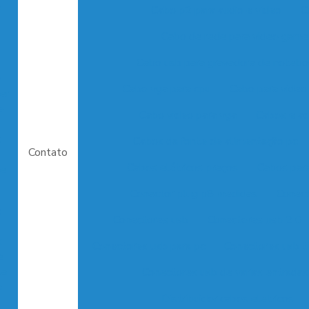
o
Cabo p2 para audio e video
C
Cabo de rede para video game
Cabo usb para gravadora de noteb
o
Cabo vga para cpu
Cabo para video
er
e
Cabo video para vga
Cabos e ad
s
Cabos da fonte de alimentação pc
Contato
Cabos elétricos preços
Cabos para
 e
Conector plug p8 medidas
Conect
e
Conectores usb
Conectores usb 2 0
:
Conectores usb para pc
Conectores usb t
e
sa
Conectores usb de varias entradas
a
Distribuidor cabos eletricos