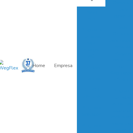
Complet
para
Passa
Iniciantes
Fios
Guia
Plugues e
Complet
Tomadas
para Escolh
para
Tomadas 
Energia
Plugues
AC
Industriai
Home
Empresa
com
Toroides
Segurança
Emendas
Eficiência
RJ USB
Plugues 
DIM DBs
tomadas
industriais
Plug para
tudo o qu
Gravador
você preci
saber par
Plug para
garantir
Fonte e