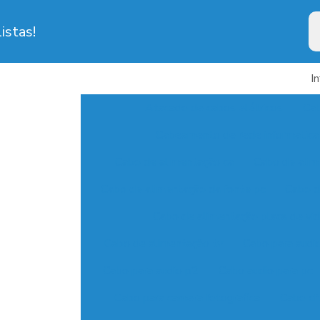
istas!
I
Atacado de cabos elétricos
Cab
Cabeamento de rede informatica
Cabo de alimentação ca
Cabo de alim
Cabo de alimentação da fonte pc
Cabo d
Cabo de alimentação placa de vi
Cabo de alimentação tv
Cabo para audi
Cabo para audio p2
Cabo audio para pc
Cabo para camera fotografica
Cabo cf