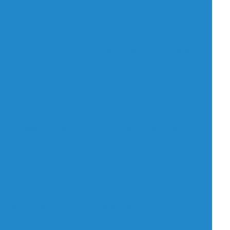
esa de cabos eletricos
Empresa de cabos eletricos
e conectores
Empresa de conectores elétricos
os
Empresa usb
Fabrica de cabo de alimentação
ca de cabo usb
Fabrica de cabos eletricos
Fabrica de conectores
Fabrica de plugs
brica de tomada de força
Fabrica de tomadas
 de tomadas no brasil
Fabricante de cabo de força
ante de cabo usb a
Fabricante de cabo usb b
de conectores
Fabricante de conectores eletricos
de plugues
Fabricantes de cabo de energia
ecedor de cabo usb
Fornecedor de cabos
edor cabos eletricos
Fornecedor de cabos eletricos