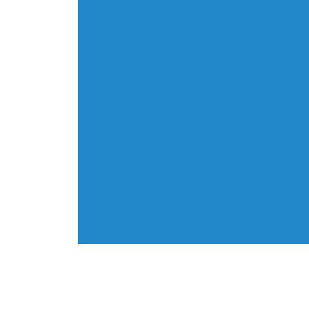
Fornecedor carregador
Fornecedo
Melhor fabricante de cabos elétricos
N
Plug p10 p2
Plug p10 preço
Plug p10
Plug p2 fone de ouvido
Plug
Plug p2 positivo e negativo
Plug
Plug p4 para fonte de alimentação
Plug
Preço rabicho elétrico
Rabicho elétrico
Tomadas e plugs eletricos
Tomad
Tomadas e plugues no 