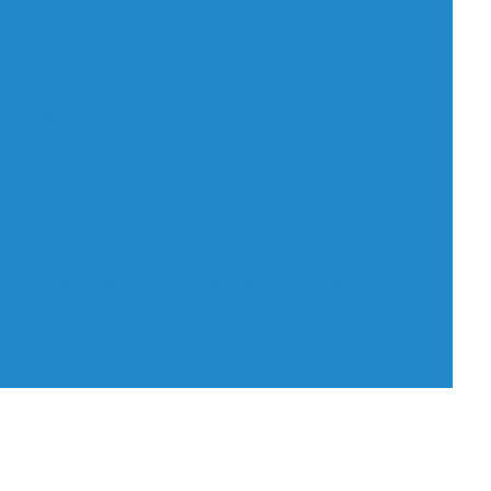
res de carregador de celular
Medida plug p8
obreak cabo coaxial
Plug p10
Plug p10 mono
 stereo
Plug p2
Plug p2 3 vias
Plug p2 4 vias
 p2 mono
Plug p2 p10
Plug p2 polos
 p2 stereo
Plug p4 fêmea
Plug p4 fonte
 p4 p8
Plug p8
Plug p8 dimensões
Plugs p4
Rabicho de força
Tomadas ac
Tomadas e plugs
as e plugues
Tomadas e plugues industriais
padrão brasileiro abnt nbr 14136