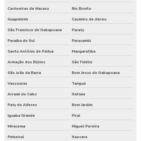
Cachoeiras de Macacu
Rio Bonito
Guapimirim
Casimiro de Abreu
São Francisco de Itabapoana
Paraty
Paraíba do Sul
Paracambi
Santo Antônio de Pádua
Mangaratiba
Armação dos Búzios
São Fidélis
São João da Barra
Bom Jesus do Itabapoana
Vassouras
Tanguá
Arraial do Cabo
Itatiaia
Paty do Alferes
Bom Jardim
Iguaba Grande
Piraí
Miracema
Miguel Pereira
Pinheiral
Itaocara