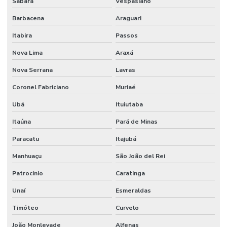
Sabará
Vespasiano
Barbacena
Araguari
Itabira
Passos
Nova Lima
Araxá
Nova Serrana
Lavras
Coronel Fabriciano
Muriaé
Ubá
Ituiutaba
Itaúna
Pará de Minas
Paracatu
Itajubá
Manhuaçu
São João del Rei
Patrocínio
Caratinga
Unaí
Esmeraldas
Timóteo
Curvelo
João Monlevade
Alfenas