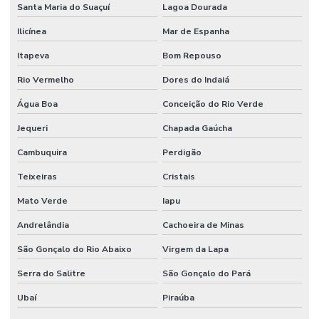
Santa Maria do Suaçuí
Lagoa Dourada
Ilicínea
Mar de Espanha
Itapeva
Bom Repouso
Rio Vermelho
Dores do Indaiá
Água Boa
Conceição do Rio Verde
Jequeri
Chapada Gaúcha
Cambuquira
Perdigão
Teixeiras
Cristais
Mato Verde
Iapu
Andrelândia
Cachoeira de Minas
São Gonçalo do Rio Abaixo
Virgem da Lapa
Serra do Salitre
São Gonçalo do Pará
Ubaí
Piraúba