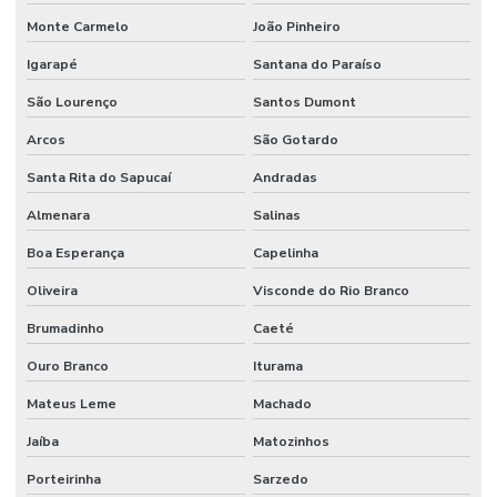
Monte Carmelo
João Pinheiro
Igarapé
Santana do Paraíso
São Lourenço
Santos Dumont
Arcos
São Gotardo
Santa Rita do Sapucaí
Andradas
Almenara
Salinas
Boa Esperança
Capelinha
Oliveira
Visconde do Rio Branco
Brumadinho
Caeté
Ouro Branco
Iturama
Mateus Leme
Machado
Jaíba
Matozinhos
Porteirinha
Sarzedo