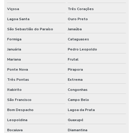
Viçosa
Três Corações
Lagoa Santa
Ouro Preto
São Sebastião do Paraíso
Janaúba
Formiga
Cataguases
Januária
Pedro Leopoldo
Mariana
Frutal
Ponte Nova
Pirapora
Três Pontas
Extrema
Itabirito
Congonhas
São Francisco
Campo Belo
Bom Despacho
Lagoa da Prata
Leopoldina
Guaxupé
Bocaiuva
Diamantina