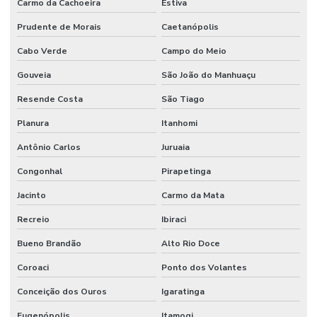
Carmo da Cachoeira
Estiva
Prudente de Morais
Caetanópolis
Cabo Verde
Campo do Meio
Gouveia
São João do Manhuaçu
Resende Costa
São Tiago
Planura
Itanhomi
Antônio Carlos
Juruaia
Congonhal
Pirapetinga
Jacinto
Carmo da Mata
Recreio
Ibiraci
Bueno Brandão
Alto Rio Doce
Coroaci
Ponto dos Volantes
Conceição dos Ouros
Igaratinga
Eugenópolis
Itamogi