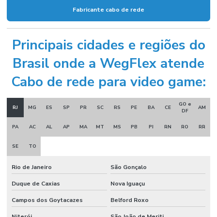
Fabricante cabo de rede
Principais cidades e regiões do
Brasil onde a WegFlex atende
Cabo de rede para video game:
GO e
RJ
MG
ES
SP
PR
SC
RS
PE
BA
CE
AM
DF
PA
AC
AL
AP
MA
MT
MS
PB
PI
RN
RO
RR
SE
TO
Rio de Janeiro
São Gonçalo
Duque de Caxias
Nova Iguaçu
Campos dos Goytacazes
Belford Roxo
Niterói
São João de Meriti