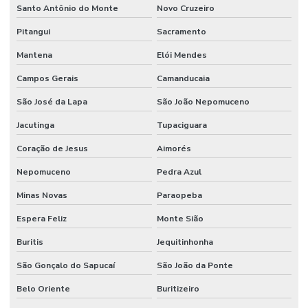
Santo Antônio do Monte
Novo Cruzeiro
Pitangui
Sacramento
Mantena
Elói Mendes
Campos Gerais
Camanducaia
São José da Lapa
São João Nepomuceno
Jacutinga
Tupaciguara
Coração de Jesus
Aimorés
Nepomuceno
Pedra Azul
Minas Novas
Paraopeba
Espera Feliz
Monte Sião
Buritis
Jequitinhonha
São Gonçalo do Sapucaí
São João da Ponte
Belo Oriente
Buritizeiro