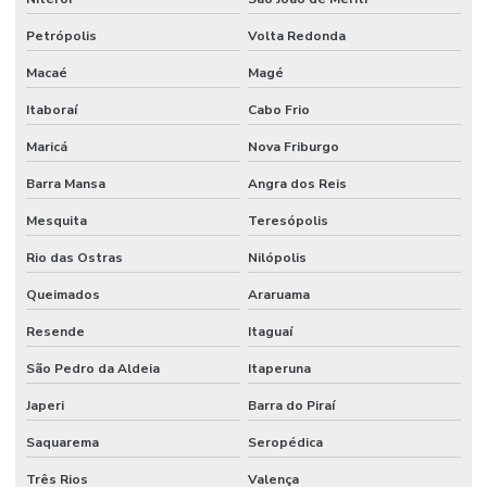
Petrópolis
Volta Redonda
Macaé
Magé
Itaboraí
Cabo Frio
Maricá
Nova Friburgo
Barra Mansa
Angra dos Reis
Mesquita
Teresópolis
Rio das Ostras
Nilópolis
Queimados
Araruama
Resende
Itaguaí
São Pedro da Aldeia
Itaperuna
Japeri
Barra do Piraí
Saquarema
Seropédica
Três Rios
Valença