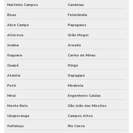
Martinho Campos
Candeias
Bicas
Felixlândia
Abre Campo
Papagaios
Alterosa
Grão Mogol
Joaíma
Areado
Itaguara
Carmo de Minas
Guapé
Itinga
Ataléia
Itapagipe
Poté
Mirabela
Miraí
Engenheiro Caldas
Monte Belo
São João das Missões
Ubaporanga
Campos Altos
Itatiaiuçu
Rio Casca