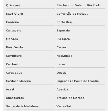
Quissamã
São José do Vale do Rio Preto
Silva Jardim
Conceição de Macabu
Cordeiro
Porto Real
Cantagalo
Sapucaia
Mendes
Rio Claro
Porciúncula
Carmo
Sumidouro
Natividade
Cambuci
Italva
Carapebus
Quatis
Cardoso Moreira
Engenheiro Paulo de Frontin
Areal
Aperibé
Duas Barras
Trajano de Moraes
Santa Maria Madalena
Varre-Sai