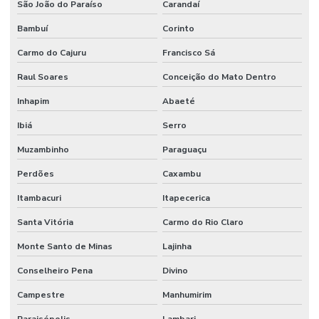
São João do Paraíso
Carandaí
Bambuí
Corinto
Carmo do Cajuru
Francisco Sá
Raul Soares
Conceição do Mato Dentro
Inhapim
Abaeté
Ibiá
Serro
Muzambinho
Paraguaçu
Perdões
Caxambu
Itambacuri
Itapecerica
Santa Vitória
Carmo do Rio Claro
Monte Santo de Minas
Lajinha
Conselheiro Pena
Divino
Campestre
Manhumirim