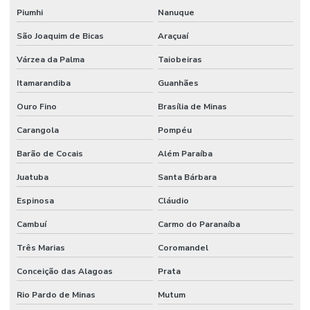
Piumhi
Nanuque
São Joaquim de Bicas
Araçuaí
Várzea da Palma
Taiobeiras
Itamarandiba
Guanhães
Ouro Fino
Brasília de Minas
Carangola
Pompéu
Barão de Cocais
Além Paraíba
Juatuba
Santa Bárbara
Espinosa
Cláudio
Cambuí
Carmo do Paranaíba
Três Marias
Coromandel
Conceição das Alagoas
Prata
Rio Pardo de Minas
Mutum