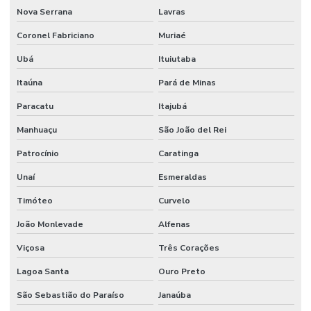
Nova Serrana
Lavras
Coronel Fabriciano
Muriaé
Ubá
Ituiutaba
Itaúna
Pará de Minas
Paracatu
Itajubá
Manhuaçu
São João del Rei
Patrocínio
Caratinga
Unaí
Esmeraldas
Timóteo
Curvelo
João Monlevade
Alfenas
Viçosa
Três Corações
Lagoa Santa
Ouro Preto
São Sebastião do Paraíso
Janaúba