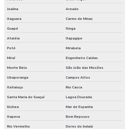
Joaíma
Areado
Itaguara
Carmo de Minas
Guapé
Itinga
Ataléia
Itapagipe
Poté
Mirabela
Miraí
Engenheiro Caldas
Monte Belo
São João das Missões
Ubaporanga
Campos Altos
Itatiaiuçu
Rio Casca
Santa Maria do Suaçuí
Lagoa Dourada
Ilicínea
Mar de Espanha
Itapeva
Bom Repouso
Rio Vermelho
Dores do Indaiá