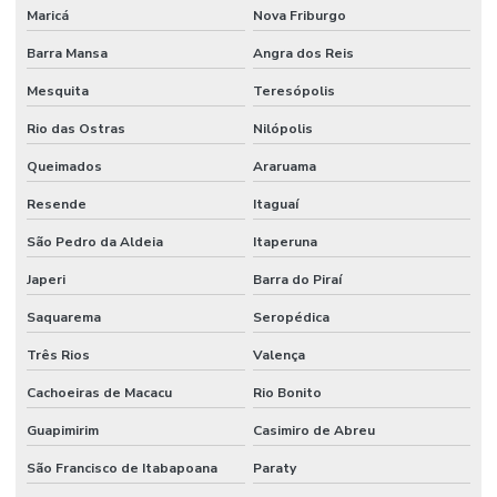
Maricá
Nova Friburgo
Barra Mansa
Angra dos Reis
Mesquita
Teresópolis
Rio das Ostras
Nilópolis
Queimados
Araruama
Resende
Itaguaí
São Pedro da Aldeia
Itaperuna
Japeri
Barra do Piraí
Saquarema
Seropédica
Três Rios
Valença
Cachoeiras de Macacu
Rio Bonito
Guapimirim
Casimiro de Abreu
São Francisco de Itabapoana
Paraty