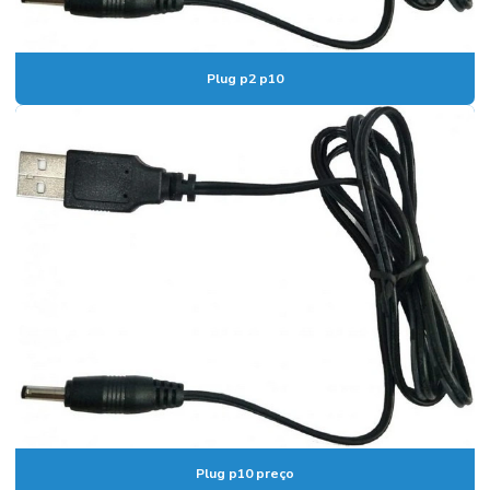
Plug p2 p10
Plug p10 preço