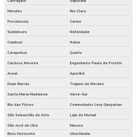
Cantagalo
Sapucaia
Mendes
Rio Claro
Porciúncula
Carmo
Sumidouro
Natividade
Cambuci
Italva
Carapebus
Quatis
Cardoso Moreira
Engenheiro Paulo de Frontin
Areal
Aperibé
Duas Barras
Trajano de Moraes
Santa Maria Madalena
Varre-Sai
Rio das Flores
Comendador Levy Gasparian
São Sebastião do Alto
Laje do Muriaé
São José de Ubá
Macuco
Belo Horizonte
Uberlândia