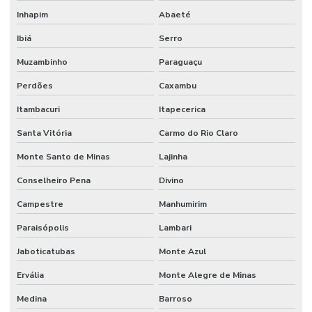
Inhapim
Abaeté
Ibiá
Serro
Muzambinho
Paraguaçu
Perdões
Caxambu
Itambacuri
Itapecerica
Santa Vitória
Carmo do Rio Claro
Monte Santo de Minas
Lajinha
Conselheiro Pena
Divino
Campestre
Manhumirim
Paraisópolis
Lambari
Jaboticatubas
Monte Azul
Ervália
Monte Alegre de Minas
Medina
Barroso