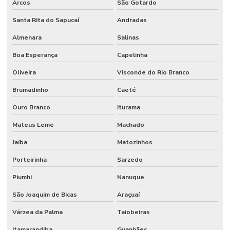
Arcos
São Gotardo
Santa Rita do Sapucaí
Andradas
Almenara
Salinas
Boa Esperança
Capelinha
Oliveira
Visconde do Rio Branco
Brumadinho
Caeté
Ouro Branco
Iturama
Mateus Leme
Machado
Jaíba
Matozinhos
Porteirinha
Sarzedo
Piumhi
Nanuque
São Joaquim de Bicas
Araçuaí
Várzea da Palma
Taiobeiras
Itamarandiba
Guanhães