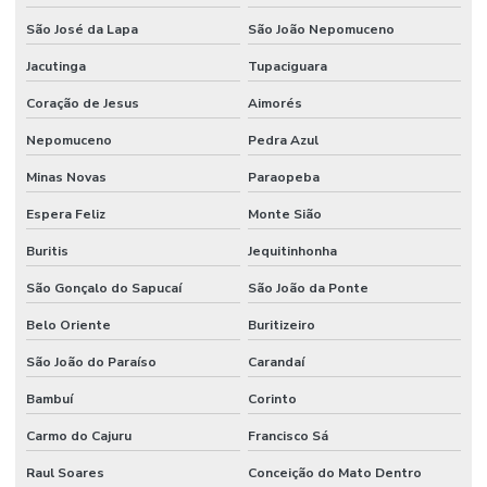
São José da Lapa
São João Nepomuceno
Jacutinga
Tupaciguara
Coração de Jesus
Aimorés
Nepomuceno
Pedra Azul
Minas Novas
Paraopeba
Espera Feliz
Monte Sião
Buritis
Jequitinhonha
São Gonçalo do Sapucaí
São João da Ponte
Belo Oriente
Buritizeiro
São João do Paraíso
Carandaí
Bambuí
Corinto
Carmo do Cajuru
Francisco Sá
Raul Soares
Conceição do Mato Dentro