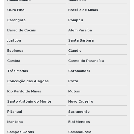
Ouro Fino
Brasília de Minas
Carangola
Pompéu
Barão de Cocais
Além Paraíba
Juatuba
Santa Bárbara
Espinosa
Cláudio
Cambuí
Carmo do Paranaíba
Três Marias
Coromandel
Conceição das Alagoas
Prata
Rio Pardo de Minas
Mutum
Santo Antônio do Monte
Novo Cruzeiro
Pitangui
Sacramento
Mantena
Elói Mendes
Campos Gerais
Camanducaia