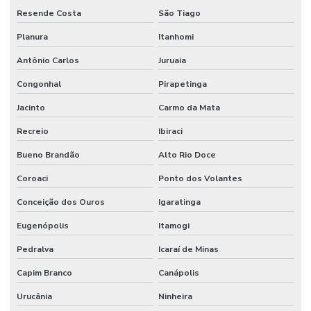
Resende Costa
São Tiago
Planura
Itanhomi
Antônio Carlos
Juruaia
Congonhal
Pirapetinga
Jacinto
Carmo da Mata
Recreio
Ibiraci
Bueno Brandão
Alto Rio Doce
Coroaci
Ponto dos Volantes
Conceição dos Ouros
Igaratinga
Eugenópolis
Itamogi
Pedralva
Icaraí de Minas
Capim Branco
Canápolis
Urucânia
Ninheira