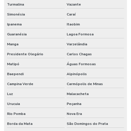
Turmalina
Vazante
Simonésia
Caraí
Ipanema
Itaobim
Guaranésia
Lagoa Formosa
Manga
Varzelândia
Presidente Olegário
Carlos Chagas
Matipó
Águas Formosas
Baependi
Alpinópolis
Campina Verde
Carmópolis de Minas
Luz
Malacacheta
Urucuia
Peçanha
Rio Pomba
Nova Era
Borda da Mata
São Domingos do Prata