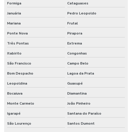
Formiga
Cataguases
Januária
Pedro Leopoldo
Mariana
Frutal
Ponte Nova
Pirapora
Três Pontas
Extrema
Itabirito
Congonhas
São Francisco
Campo Belo
Bom Despacho
Lagoa da Prata
Leopoldina
Guaxupé
Bocaiuva
Diamantina
Monte Carmelo
João Pinheiro
Igarapé
Santana do Paraíso
São Lourenço
Santos Dumont