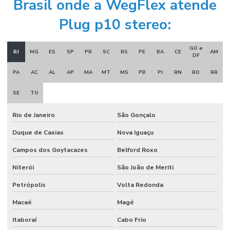
Brasil onde a WegFlex atende
Plug p10 stereo:
GO e
RJ
MG
ES
SP
PR
SC
RS
PE
BA
CE
AM
DF
PA
AC
AL
AP
MA
MT
MS
PB
PI
RN
RO
RR
SE
TO
Rio de Janeiro
São Gonçalo
Duque de Caxias
Nova Iguaçu
Campos dos Goytacazes
Belford Roxo
Niterói
São João de Meriti
Petrópolis
Volta Redonda
Macaé
Magé
Itaboraí
Cabo Frio