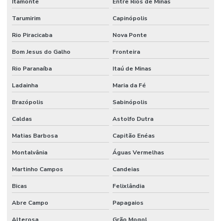
Itamonte
Entre Rios de Minas
Tarumirim
Capinópolis
Rio Piracicaba
Nova Ponte
Bom Jesus do Galho
Fronteira
Rio Paranaíba
Itaú de Minas
Ladainha
Maria da Fé
Brazópolis
Sabinópolis
Caldas
Astolfo Dutra
Matias Barbosa
Capitão Enéas
Montalvânia
Águas Vermelhas
Martinho Campos
Candeias
Bicas
Felixlândia
Abre Campo
Papagaios
Alterosa
Grão Mogol